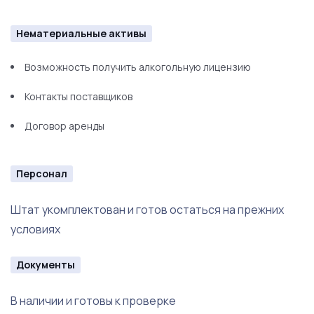
Фритюрница
Бойлер
Нематериальные активы
Посудомоечная машина
Возможность получить алкогольную лицензию
Вытяжка
Контакты поставщиков
Договор аренды
Персонал
Штат укомплектован и готов остаться на прежних
условиях
Документы
В наличии и готовы к проверке