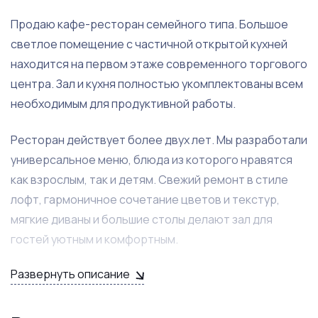
Продаю кафе-ресторан семейного типа. Большое
светлое помещение с частичной открытой кухней
находится на первом этаже современного торгового
центра. Зал и кухня полностью укомплектованы всем
необходимым для продуктивной работы.
Ресторан действует более двух лет. Мы разработали
универсальное меню, блюда из которого нравятся
как взрослым, так и детям. Свежий ремонт в стиле
лофт, гармоничное сочетание цветов и текстур,
мягкие диваны и большие столы делают зал для
гостей уютным и комфортным.
Развернуть описание
Новому владельцу достанется полностью готовое,
действующее кафе. За время работы мы наладили
контакты с проверенными поставщиками и