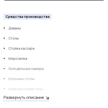
Средства производства
Диваны
Столы
Стойка кассира
Морозилка
Холодильные камеры
Кухонные столы
Микроволновая печь
Развернуть описание
Печь