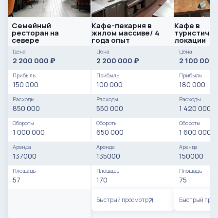
Семейный
Кафе-пекарня в
Кафе в
ресторан на
жилом массиве/ 4
туристиче
севере
года опыт
локации
Цена
Цена
Цена
2 200 000
2 200 000
2 100 000
₽
₽
Прибыль
Прибыль
Прибыль
150 000
100 000
180 000
Расходы
Расходы
Расходы
850 000
550 000
1 420 000
Обороты
Обороты
Обороты
1 000 000
650 000
1 600 000
Аренда
Аренда
Аренда
137000
135000
150000
Площадь
Площадь
Площадь
57
170
75
Быстрый просмотр
Быстрый про