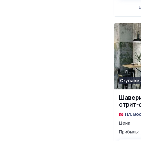
Окупаемо
Шаверм
стрит-
Пл. Во
Цена:
Прибыль: