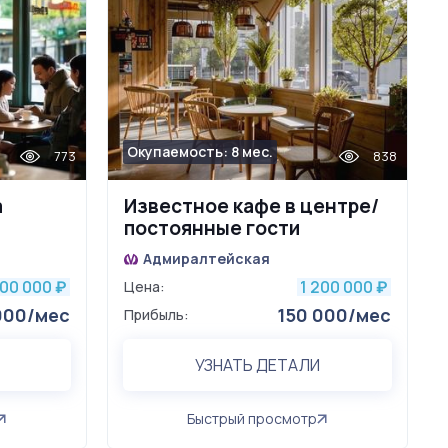
Окупаемость: 8 мес.
773
838
а
Известное кафе в центре/
постоянные гости
Адмиралтейская
300 000
1 200 000
₽
Цена:
₽
000/мес
150 000/мес
Прибыль:
УЗНАТЬ ДЕТАЛИ
Быстрый просмотр