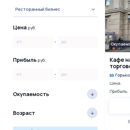
Ресторанный бизнес
Цена
руб.
-
от:
до:
Окупаемо
Кафе н
Прибыль
руб.
торгов
Достав
-
от:
до:
Горько
Цена:
Прибыль:
Окупаемость
Возраст