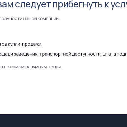
вам следует прибегнуть к ус
тельности нашей компании.
тов купли-продажи;
ощади заведения, транспортной доступности, штата подго
а по самым разумным ценам.