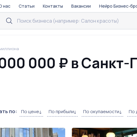
О нас
Статьи
Контакты
Вакансии
Нейро Бизнес-бр
 миллиона
 000 000 ₽ в Санкт-
ть по:
По цене
По прибыли
По окупаемости
По 