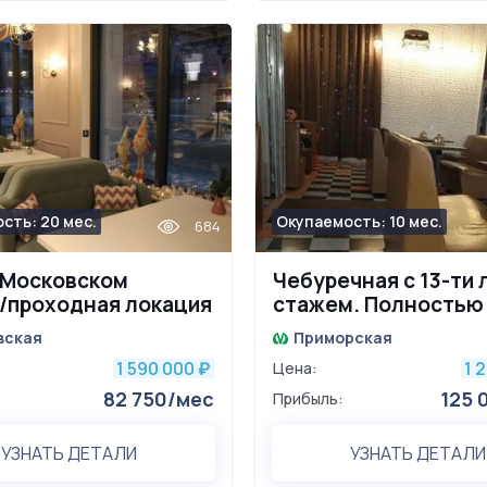
сть: 20 мес.
Окупаемость: 10 мес.
684
 Московском
Чебуречная с 13-ти
/проходная локация
стажем. Полностью
укомплектованный 
вская
Приморская
1 590 000
1 
₽
Цена:
82 750/мес
125 
Прибыль:
УЗНАТЬ ДЕТАЛИ
УЗНАТЬ ДЕТАЛИ