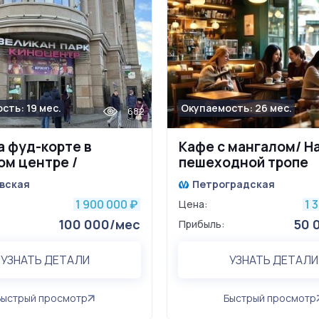
сть: 19 мес.
Окупаемость: 26 мес.
682
а фуд-корте в
Кафе с мангалом/ Н
ом центре /
пешеходной тропе
ка + живой трафик
вская
Петроградская
1 900 000
1 
₽
Цена:
100 000/мес
50 
Прибыль:
УЗНАТЬ ДЕТАЛИ
УЗНАТЬ ДЕТАЛИ
Быстрый просмотр
Быстрый просмотр