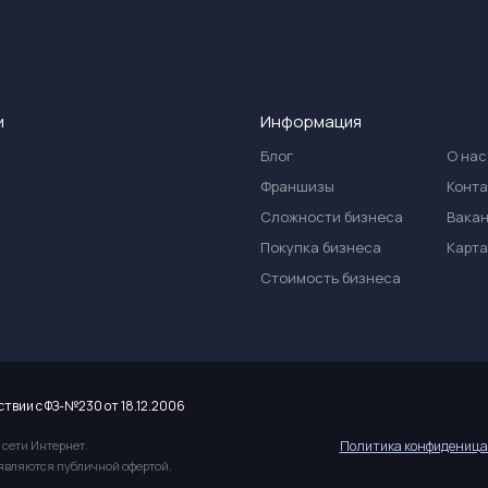
и
Информация
Блог
О нас
Франшизы
Конт
Сложности бизнеса
Вака
Покупка бизнеса
Карта
Стоимость бизнеса
ствии с ФЗ-№230 от 18.12.2006
 сети Интернет.
Политика конфиденица
 являются публичной офертой.