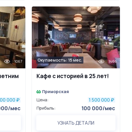
Окупаемость: 15 мес.
1067
1466
 летним
Кафе с историей в 25 лет!
бизнес.
Приморская
200 000
1 500 000
₽
Цена:
₽
000/мес
100 000/мес
Прибыль:
УЗНАТЬ ДЕТАЛИ