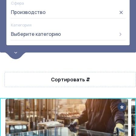
Сфера
Производство
Категория
Выберите категорию
Цена
от:
до:
Прибыль
Не выбрана
Сортировать ⇵
Окупаемость
Возраст
Метро
Не выбрана