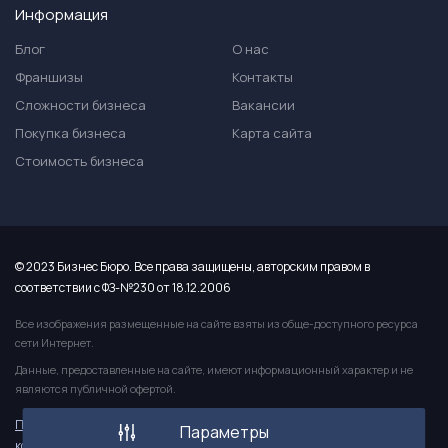
Информация
Блог
О нас
Франшизы
Контакты
Сложности бизнеса
Вакансии
Покупка бизнеса
Карта сайта
Стоимость бизнеса
© 2023 Бизнес Бюро. Все права защищены, авторским правом в
соответствии с ФЗ-№230 от 18.12.2006
Все изображения размещенные на сайте взяты из обще-доступного ресурса
сети Интернет.
Данные, предоставленные на сайте, имеют информационный характер и не
являются публичной офертой.
Политика
Пользовательское
Публичная
Параметры
конфиденицальности
соглашение
оферта