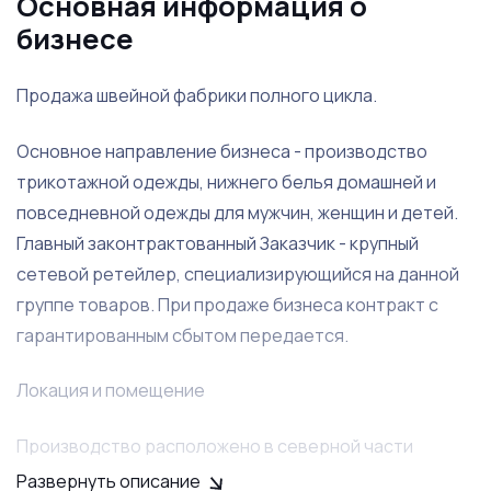
Основная информация о
бизнесе
Продажа швейной фабрики полного цикла.
Основное направление бизнеса - производство
трикотажной одежды, нижнего белья домашней и
повседневной одежды для мужчин, женщин и детей.
Главный законтрактованный Заказчик - крупный
сетевой ретейлер, специализирующийся на данной
группе товаров. При продаже бизнеса контракт с
гарантированным сбытом передается.
Локация и помещение
Производство расположено в северной части
Санкт-Петербурга, в отдельном помещении
Развернуть описание