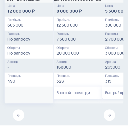
Оборудования на
со 100% загрузкой
Цена
Цена
Цена
18+ млн
мощностей
12 000 000
9 000 000
5 500 000
₽
₽
Прибыль
Прибыль
Прибыль
605 000
12 500 000
300 000
Расходы
Расходы
Расходы
По запросу
7 500 000
2 700 000
Обороты
Обороты
Обороты
По запросу
20 000 000
3 000 000
Аренда
Аренда
Аренда
-
188000
265000
Площадь
Площадь
Площадь
490
328
315
Быстрый просмотр
Быстрый про