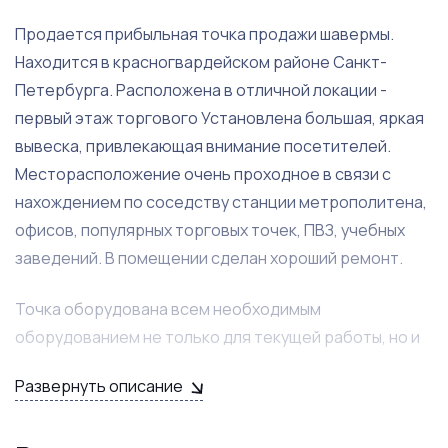
Продается прибыльная точка продажи шавермы.
Находится в красногвардейском районе Санкт-
Петербурга. Расположена в отличной локации -
первый этаж торгового Установлена большая, яркая
вывеска, привлекающая внимание посетителей.
Месторасположение очень проходное в связи с
нахождением по соседству станции метрополитена,
офисов, популярных торговых точек, ПВЗ, учебных
заведений. В помещении сделан хороший ремонт.
Точка оборудована всем необходимым
оборудованием не только для текущей работы, но и
позволяет реализовать новые идеи для привлечения
Развернуть описание
покупателей. В кафе несколько посадочных мест. Все
оборудование передается новому собственнику.