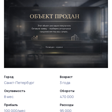
Город
Возраст
Санкт-Петербург
3 года
Окупаемость
Обороты
8 мес.
470 000
Прибыль
Расходы
100 000/мес
95 000