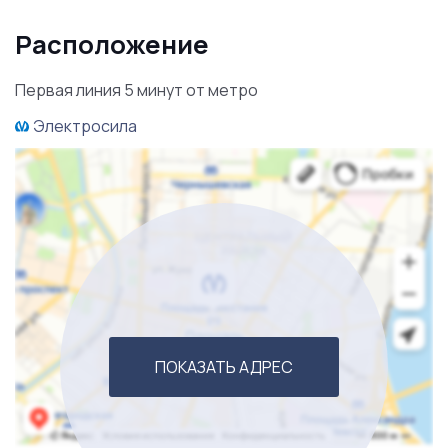
В помещение вложены значительные средства:
Расположение
✔ выполнен качественный специализированный
Первая линия 5 минут от метро
ремонт;
Электросила
✔ оборудованы кабинеты с мокрыми точками;
✔ смонтированы необходимые инженерные системы;
✔ установлена система вентиляции;
✔ помещение длительное время использовалось
под медицинскую деятельность;
ПОКАЗАТЬ АДРЕС
✔ остается мебель, системы хранения, часть
оснащения кабинетов, кушетки и другое имущество.