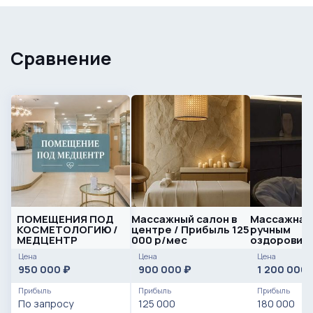
Сравнение
ПОМЕЩЕНИЯ ПОД
Массажный салон в
Массажная 
КОСМЕТОЛОГИЮ /
центре / Прибыль 125
ручным
МЕДЦЕНТР
000 р/мес
оздоровит
массажем: 
Цена
Цена
Цена
чистыми
950 000
900 000
1 200 000
₽
₽
Прибыль
Прибыль
Прибыль
По запросу
125 000
180 000