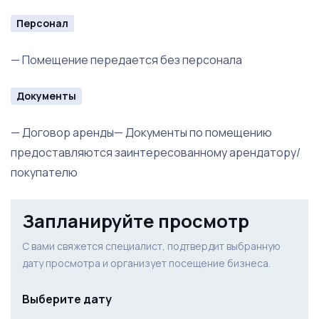
Персонал
✓ готовая медицинская планировка;
— Помещение передается без персонала
✓ дорогостоящий ремонт;
Документы
✓ мебель и имущество остаются;
— Договор аренды— Документы по помещению
✓ возможность существенно сократить сроки и
предоставляются заинтересованному арендатору/
затраты на запуск проекта;
покупателю
✓ одно из немногих готовых помещений такого
формата в Московском районе Санкт-Петербурга.
Запланируйте просмотр
Подробности, планировка и состав передаваемого
С вами свяжется специалист, подтвердит выбранную
дату просмотра и организует посещение бизнеса.
имущества — по запросу.
Выберите дату
Торг при предметном разговоре