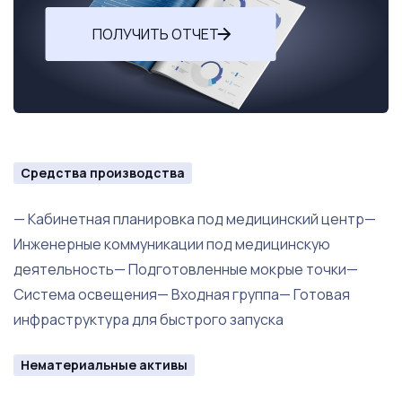
— медицинского центра;
ПОЛУЧИТЬ ОТЧЕТ
— врачебной практики;
— диагностического центра;
— реабилитационного направления;
Средства производства
— лицензируемой медицинской деятельности.
— Кабинетная планировка под медицинский центр—
Инженерные коммуникации под медицинскую
Ключевые преимущества:
деятельность— Подготовленные мокрые точки—
Система освещения— Входная группа— Готовая
✓ первая линия;
инфраструктура для быстрого запуска
✓ 5 минут до метро;
Нематериальные активы
✓ высокий пешеходный и автомобильный трафик;