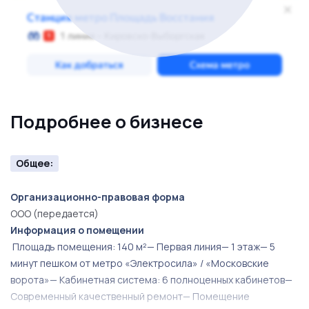
Характеристики объекта:
• площадь — 140,9 м²;
• 6 отдельных кабинетов;
• просторная зона ресепшен;
Подробнее о бизнесе
• зона ожидания пациентов;
Общее:
• административные и подсобные помещения;
Организационно-правовая форма
ООО (передается)
• отдельные санузлы для посетителей и персонала;
Информация о помещении
Площадь помещения: 140 м²— Первая линия— 1 этаж— 5
• первый этаж;
минут пешком от метро «Электросила» / «Московские
ворота»— Кабинетная система: 6 полноценных кабинетов—
• первая линия.
Современный качественный ремонт— Помещение