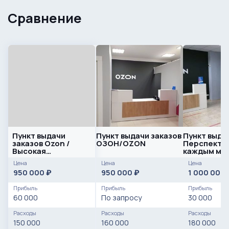
Сравнение
Пункт выдачи
Пункт выдачи заказов
Пункт выда
заказов Ozon /
ОЗОН/OZON
Перспектив
Высокая
каждым ме
проходимость /
Цена
Цена
Цена
Окупаемость 12
950 000
950 000
1 000 000
₽
₽
мес.
Прибыль
Прибыль
Прибыль
60 000
По запросу
30 000
Расходы
Расходы
Расходы
150 000
160 000
180 000