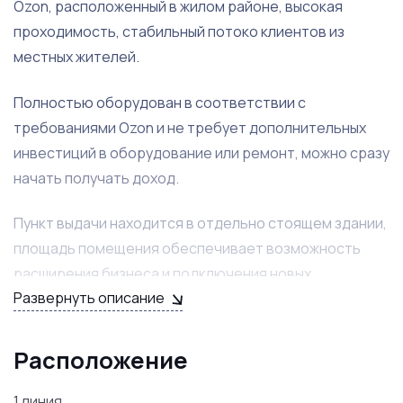
Ozon, расположенный в жилом районе, высокая
проходимость, стабильный потоко клиентов из
местных жителей.
Полностью оборудован в соответствии с
требованиями Ozon и не требует дополнительных
инвестиций в оборудование или ремонт, можно сразу
начать получать доход.
Пункт выдачи находится в отдельно стоящем здании,
площадь помещения обеспечивает возможность
расширения бизнеса и подключения новых
Развернуть описание
маркетплейсов.
Продавец готов помочь новому собственнику на
Расположение
начальных этапах.
1 линия