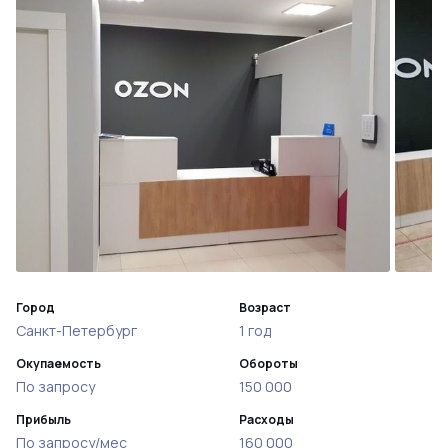
Город
Возраст
Санкт-Петербург
1 год
Окупаемость
Обороты
По запросу
150 000
Прибыль
Расходы
По запросу/мес
160 000