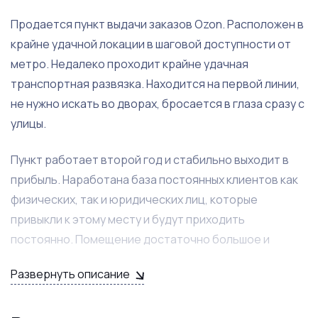
Продается пункт выдачи заказов Ozon. Расположен в
крайне удачной локации в шаговой доступности от
метро. Недалеко проходит крайне удачная
транспортная развязка. Находится на первой линии,
не нужно искать во дворах, бросается в глаза сразу с
улицы.
Пункт работает второй год и стабильно выходит в
прибыль. Наработана база постоянных клиентов как
физических, так и юридических лиц, которые
привыкли к этому месту и будут приходить
постоянно. Помещение достаточно большое и
светлое, сделан ремонт, имеется туалет.
Развернуть описание
Сформирован дружный коллектив, который готов
продолжить работу с новым собственником.