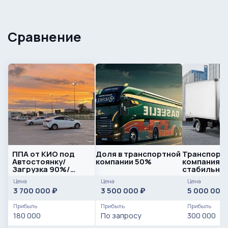
Сравнение
ППА от КИО под
Доля в транспортной
Транспорт
Автостоянку/
компании 50%
компания /
Загрузка 90%/
стабильна
Подведены
/ автопарк
Цена
Цена
Цена
коммуникации
3 700 000
3 500 000
5 000 000
₽
₽
Прибыль
Прибыль
Прибыль
180 000
По запросу
300 000