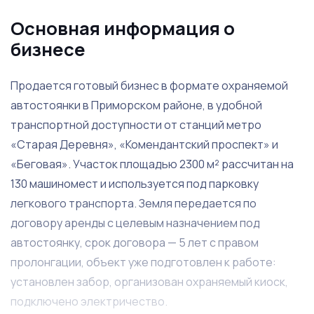
Основная информация о
бизнесе
Продается готовый бизнес в формате охраняемой
автостоянки в Приморском районе, в удобной
транспортной доступности от станций метро
«Старая Деревня», «Комендантский проспект» и
«Беговая». Участок площадью 2300 м² рассчитан на
130 машиномест и используется под парковку
легкового транспорта. Земля передается по
договору аренды с целевым назначением под
автостоянку, срок договора — 5 лет с правом
пролонгации, объект уже подготовлен к работе:
установлен забор, организован охраняемый киоск,
подключено электричество.