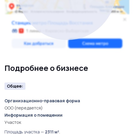
последний год уже внесен в размере 1 000 000 ₽. Это
хороший вариант для покупки работающего актива с
прозрачной экономикой, долгосрочным договором и
готовой базой для дальнейшей монетизации.
Подробнее о бизнесе
Общее:
Организационно-правовая форма
ООО (передается)
Информация о помещении
Участок
Площадь участка —
2311 м²
.