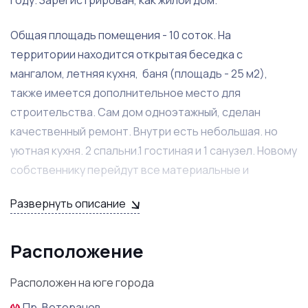
году. Зарегистрирован, как жилой дом.
Общая площадь помещения - 10 соток. На
территории находится открытая беседка с
мангалом, летняя кухня, баня (площадь - 25 м2),
также имеется дополнительное место для
строительства. Сам дом одноэтажный, сделан
качественный ремонт. Внутри есть небольшая. но
уютная кухня. 2 спальни.1 гостиная и 1 санузел. Новому
собственнику перейдут все материальные и
нематериальные активы.
Развернуть описание
Ранее сдавался посуточно, средний чек - 6 000
рублей за сутки , можно вернуть данную концепцию,
Расположение
благодаря чему прибыль станет больше. На данный
момент сдается в долгосрочную аренду, она
Расположен на юге города
составляет - 85 000 рублей.
Пр. Ветеранов