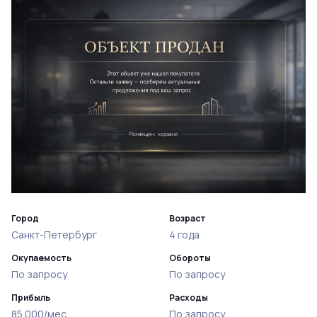
Город
Возраст
Санкт-Петербург
4 года
Окупаемость
Обороты
По запросу
По запросу
Прибыль
Расходы
85 000/мес
По запросу