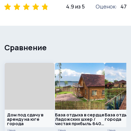
4.9 из 5
Оценок:
47
Сравнение
Дом под сдачу в
База отдыха в сердце
База отдыха
аренду на юге
Ладожских шхер /
города
города
чистая прибыль 640
000 рублей
Цена
Цена
Цена