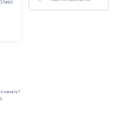
0/мес
го начать?
й