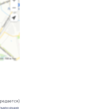
редается)
омещение.