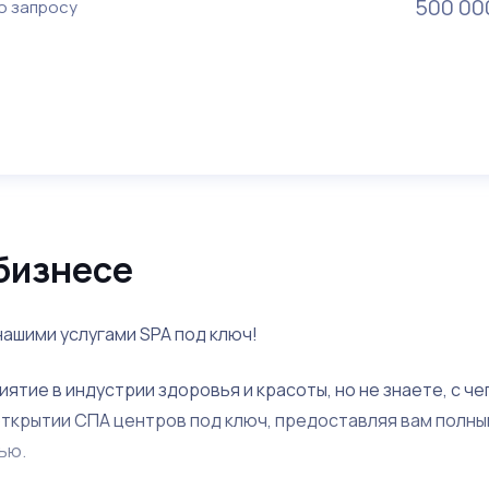
500 00
о запросу
бизнесе
нашими услугами SPA под ключ!
тие в индустрии здоровья и красоты, но не знаете, с че
открытии СПА центров под ключ, предоставляя вам полны
ью.