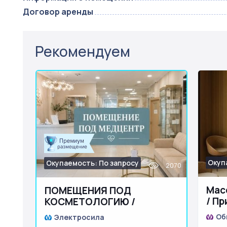
Договор аренды
Рекомендуем
Окуп
Окупаемость: По запросу
2070
Мас
ПОМЕЩЕНИЯ ПОД
/ Пр
КОСМЕТОЛОГИЮ /
МЕДЦЕНТР
Об
Электросила