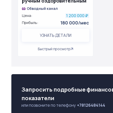
ручным оздоровительным
массажем: 180 к чистыми
Обводный канал
1 200 000
Цена:
₽
180 000/мес
Прибыль:
УЗНАТЬ ДЕТАЛИ
Быстрый просмотр
Запросить подробные финансо
показатели
или позвоните по телефону
+78126484144