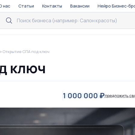
О нас
Статьи
Контакты
Вакансии
Нейро Бизнес-бр
Открытие СПА под ключ
д ключ
1 000 000
₽
предложить св