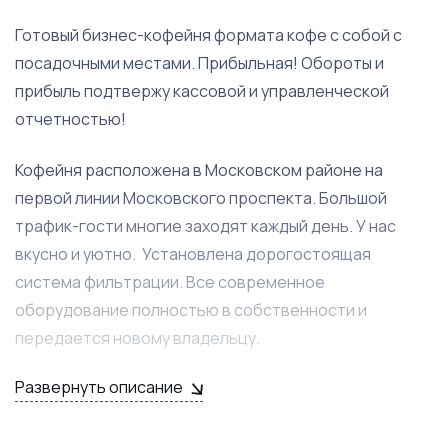
Готовый бизнес-кофейня формата кофе с собой с
посадочными местами. Прибыльная! Обороты и
прибыль подтвержу кассовой и управленческой
отчетностью!
Кофейня расположена в Московском районе на
первой линии Московского проспекта. Большой
трафик-гости многие заходят каждый день. У нас
вкусно и уютно. Установлена дорогостоящая
система фильтрации. Все современное
оборудование полностью в собственности и
передается новому владельцу.
Развернуть описание
Кофемашина, кофемолки, три холодильника, витрина,
пожарная, охранная сигнализации. Есть
оборудование для спешалти кофе. Кафе с