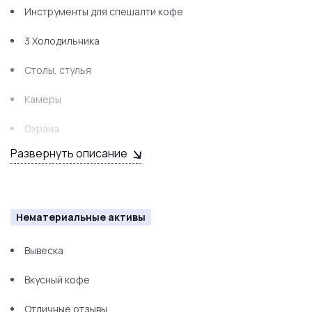
Инструменты для спешалти кофе
3 Холодильника
Столы, стулья
Камеры
Охрана
Развернуть описание
Система фильтрации за 70 тыс. руб.
Охранная сигнализация
Пожарная Сигнализация
Нематериальные активы
Вывеска
Вкусный кофе
Отличные отзывы