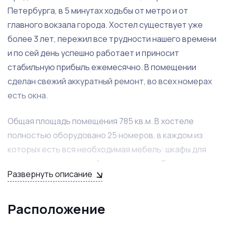
Петербурга, в 5 минутах ходьбы от метро и от
главного вокзала города. Хостел существует уже
более 3 лет, пережил все трудности нашего времени
и по сей день успешно работает и приносит
стабильную прибыль ежемесячно. В помещении
сделан свежий аккуратный ремонт, во всех номерах
есть окна.
Общая площадь помещения 785 кв.м. В хостеле
полностью оборудовано 25 номеров, в каждом из
которых есть вся необходимая мебель: шкафы для
хранения личных вещей, стулья, столы. Есть номера с
Развернуть описание
двуспальными кроватям, а есть с двухъярусными.
Всего в хостеле 198 спальных мест, 14 санузлов, 10
душевых кабин и 2 просторные кухни, со всей
Расположение
необходимой бытовой техникой.