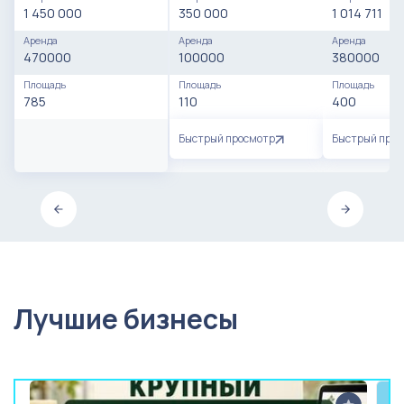
1 450 000
350 000
1 014 711
Аренда
Аренда
Аренда
470000
100000
380000
Площадь
Площадь
Площадь
785
110
400
Быстрый просмотр
Быстрый про
Лучшие бизнесы