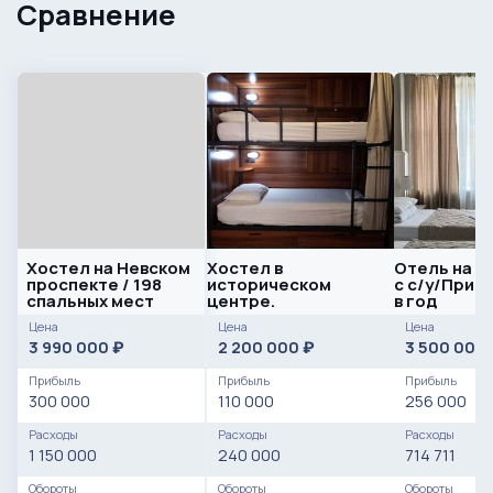
Сравнение
Хостел на Невском
Хостел в
Отель на 1
проспекте / 198
историческом
с с/у/Приб
спальных мест
центре.
в год
Цена
Цена
Цена
3 990 000
2 200 000
3 500 000
₽
₽
Прибыль
Прибыль
Прибыль
300 000
110 000
256 000
Расходы
Расходы
Расходы
1 150 000
240 000
714 711
Обороты
Обороты
Обороты