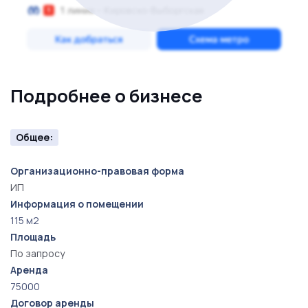
обладателем успешного заведения с хорошей
клиентской базой и высоким потенциалом, не
упустите этот шанс. Для получения более подробной
информации и организации встречи, пожалуйста,
свяжитесь по указанному номеру.
Подробнее о бизнесе
Общее:
Организационно-правовая форма
ИП
Информация о помещении
115 м2
Площадь
По запросу
Аренда
75000
Договор аренды