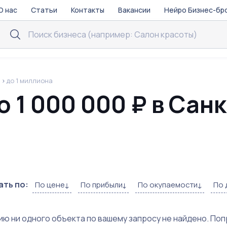
О нас
Статьи
Контакты
Вакансии
Нейро Бизнес-бр
ы
до 1 миллиона
о 1 000 000 ₽ в Сан
ть по:
По цене
По прибыли
По окупаемости
По 
ию ни одного объекта по вашему запросу не найдено. По