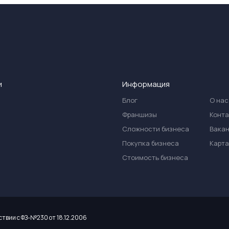
и
Информация
Блог
О нас
Франшизы
Конт
Сложности бизнеса
Вака
Покупка бизнеса
Карта
Стоимость бизнеса
ствии с ФЗ-№230 от 18.12.2006