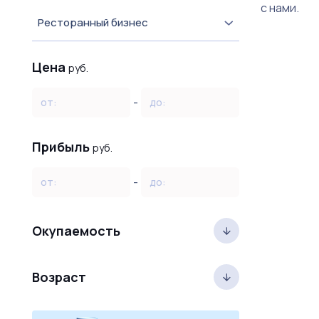
с нами.
Ресторанный бизнес
Цена
руб.
-
от:
до:
Прибыль
руб.
-
от:
до:
Окупаемость
Возраст