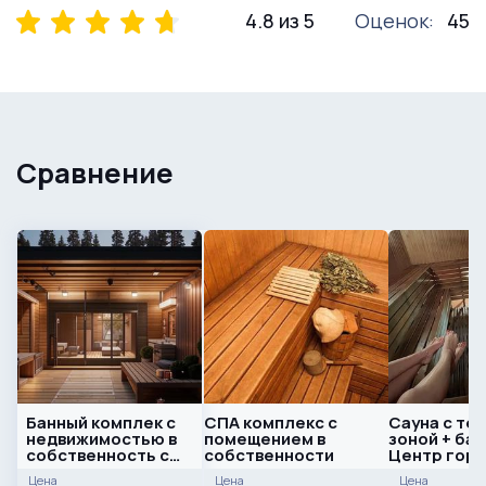
4.8 из 5
Оценок:
45
Сравнение
Банный комплек с
СПА комплекс с
Сауна с те
недвижимостью в
помещением в
зоной + бас
собственность с
собственности
Центр гор
землей
Цена
Цена
Цена