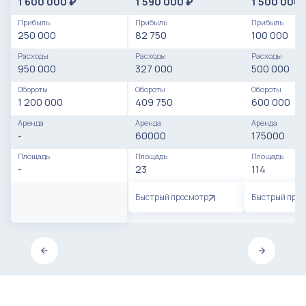
1 600 000
1 590 000
1 500 000
₽
₽
Прибыль
Прибыль
Прибыль
250 000
82 750
100 000
Расходы
Расходы
Расходы
950 000
327 000
500 000
Обороты
Обороты
Обороты
1 200 000
409 750
600 000
Аренда
Аренда
Аренда
-
60000
175000
Площадь
Площадь
Площадь
-
23
114
Быстрый просмотр
Быстрый про