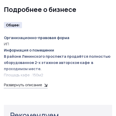
Подробнее о бизнесе
Общее:
Организационно-правовая форма
ИП
Информация о помещении
В районе Ленинского проспекта продаётся полностью
оборудованное 2-х этажное авторское кафе в
проходимом месте.
Площадь кафе : 150м2
Высота потолков:4 м
Развернуть описание
Кухня: европейская, кавказская
Целевая аудитория: от 18 - 50, компании друзей, семейные
пары, семейные пары с детьми
Посадочных мест:70 + 80 посадочных мест на летней
площадке
Рекомендуем