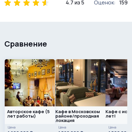
4.7 из 5
Оценок:
159
Сравнение
Авторское кафе (5
Кафе в Московском
Кафе с исто
лет работы)
районе/проходная
лет!
локация
Цена
Цена
Цена