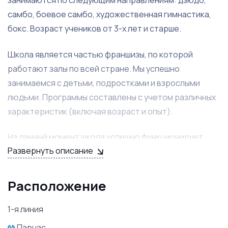
занимаются по следующим направлениям: дзюдо,
самбо, боевое самбо, художественная гимнастика,
бокс. Возраст учеников от 3-х лет и старше.
Школа является частью франшизы, по которой
работают залы по всей стране. Мы успешно
занимаемся с детьми, подростками и взрослыми
людьми. Программы составлены с учетом различных
характеристик (включая возраст и опыт).
На данный момент школа успешно функционирует,
Развернуть описание
тренировки продолжаются и наша популярность
растет. Все сотрудники обладают соответствующей
квалификацией и образованием. Зал расположен в
Расположение
большом новом ЖК, в шаговой доступности от метро.
Бизнес надёжный, долгосрочный, не требующий
1-я линия
большого внимания.
Парнас