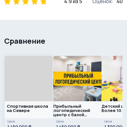
4.9 из 5
Оценок:
40
Сравнение
Спортивная школа
Прибыльный
Детский це
на Севере
логопедический
Более 10 л
центр с базой
клиентов и командой
Цена
Цена
Цена
1 450 000
1 450 000
1 300 000
₽
₽