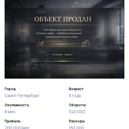
Город
Возраст
Санкт-Петербург
3 года
Окупаемость
Обороты
8 мес.
340 000
Прибыль
Расходы
200 000/мес
150 000