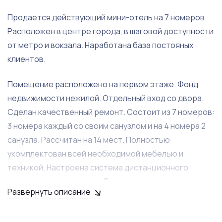
Продается действующий мини-отель на 7 номеров.
Расположен в центре города, в шаговой доступности
от метро и вокзала. Наработана база постояных
клиентов.
Помещение расположено на первом этаже. Фонд
недвижимости нежилой. Отдельный вход со двора.
Сделан качественный ремонт. Состоит из 7 номеров:
3 номера каждый со своим санузлом и на 4 номера 2
санузла. Рассчитан на 14 мест. Полностью
укомплектован всей необходимой мебелью и
техникой. Настроена система дистанционного
управления и заселения. Все площадки
Развернуть описание
бронирования настроены и будут переданы при
продаже.