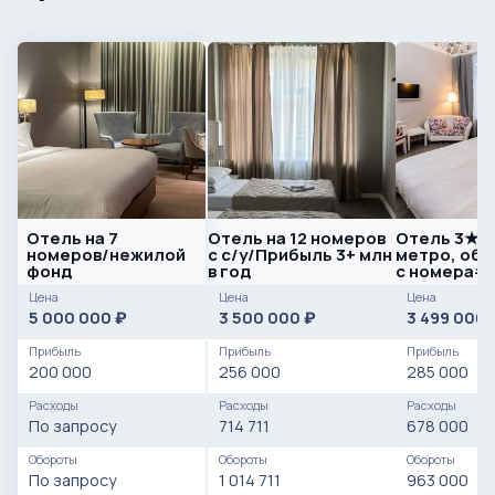
Отель на 7
Отель на 12 номеров
Отель 3★ р
номеров/нежилой
с с/у/Прибыль 3+ млн
метро, обо
фонд
в год
с номера#
Цена
Цена
Цена
5 000 000
3 500 000
3 499 000
₽
₽
Прибыль
Прибыль
Прибыль
200 000
256 000
285 000
Расходы
Расходы
Расходы
По запросу
714 711
678 000
Обороты
Обороты
Обороты
По запросу
1 014 711
963 000