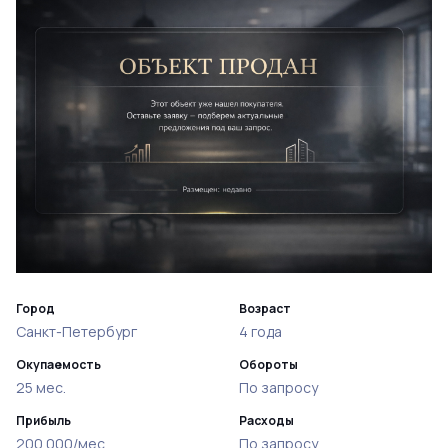
Город
Возраст
Санкт-Петербург
4 года
Окупаемость
Обороты
25 мес.
По запросу
Прибыль
Расходы
200 000/мес
По запросу