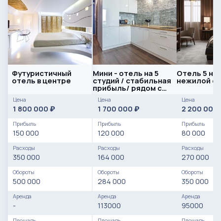
Футуристичный
Мини - отель на 5
Отель 5 но
отель в центре
студий / стабильная
нежилой ф
прибыль/ рядом с
больницей
Цена
Цена
Цена
1 800 000
1 700 000
2 200 000
₽
₽
Прибыль
Прибыль
Прибыль
150 000
120 000
80 000
Расходы
Расходы
Расходы
350 000
164 000
270 000
Обороты
Обороты
Обороты
500 000
284 000
350 000
Аренда
Аренда
Аренда
-
113000
95000
Площадь
Площадь
Площадь