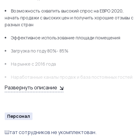
Возможность охватить высокий спрос на ЕВРО 2020,
начать продажи с высоких цен и получить хорошие отзывы с
разных стран
Эффективное использование площади помещения
Загрузка по году 80%- 85%
На рынке с 2016 года
Наработанные каналы продаж и база постоянных гостей
Развернуть описание
Отлаженные бизнес-процессы
Собственный проект капсул III поколения
Персонал
Поддержка бизнеса на этапе запуска и на этапе ведения
Доход от 150 000 в месяц
Штат сотрудников не укомплектован.