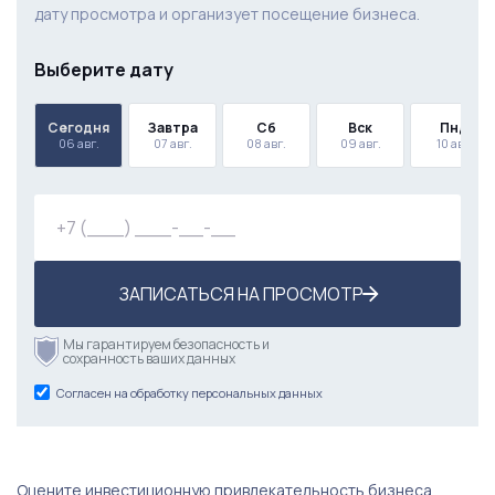
дату просмотра и организует посещение бизнеса.
Выберите дату
Сегодня
Завтра
Сб
Вск
Пнд
06 авг.
07 авг.
08 авг.
09 авг.
10 авг.
ЗАПИСАТЬСЯ НА ПРОСМОТР
Мы гарантируем безопасность и
сохранность ваших данных
Согласен на обработку персональных данных
Оцените инвестиционную привлекательность бизнеса