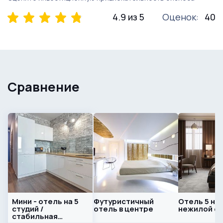
4.9 из 5
Оценок:
40
Сравнение
Мини - отель на 5
Футуристичный
Отель 5 но
студий /
отель в центре
нежилой ф
стабильная