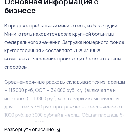
Основная информация о
бизнесе
В продаже прибыльный мини-отель, из 5-х студий.
Мини-отель находится возле крупной больницы
федерального значения. Загрузка номерного фонда
круглогодичная и составляет 70% из 100%
возможных. Заселение происходит бесконтактным
способом.
Среднемесячные расходы складываются из: аренды
= 113 000 руб, ФОТ = 34 000 руб, к.у. (включая тв и
интернет) = 13800 руб, хоз. товары и комплименты
для гостей 3 750 руб, программное обеспечение от
1000 руб, до 3000 рублей в месяц. Общая площадь 5-
ти помещений 112 кв.м., выполнена минимальная
Развернуть описание
перепланировка без переноса мокрых точек в 2-х