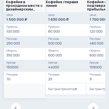
Кофейня в
Кофейня /первая
Кофейня с
проходном месте с
линия
подтвержд
дизайнерским
прибылью 
ремонтом
Академиче
Цена
Цена
Цена
1 500 000
1 630 000
1 700 000
₽
₽
Прибыль
Прибыль
Прибыль
100 000
80 000
120 000
Расходы
Расходы
Расходы
250 000
500 000
480 000
Обороты
Обороты
Обороты
350 000
600 000
600 000
Аренда
Аренда
Аренда
150000
44000
159000
Площадь
Площадь
Площадь
70
25
9
Быстрый просмотр
Быстрый про