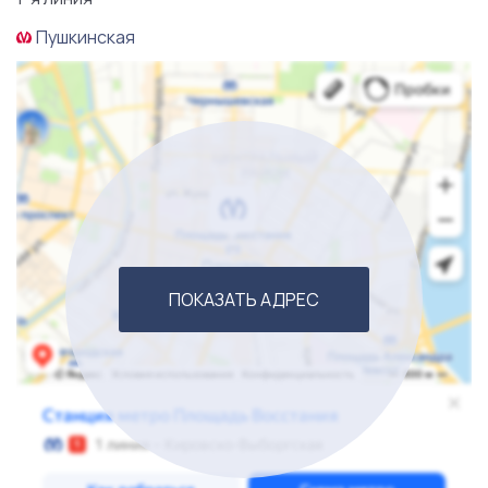
Персонал - укомплектован, график работы настроен,
Пушкинская
бариста опытные, и проходят требования к закону по
вакцинации персонала в общепите. Также новому
владельцу будет оказана помощь и поддержка на
первоначальном этапе для наиболее легкого входа в
бизнес и понимания всех бизнес процессов.
Звоните прямо сейчас!
ПОКАЗАТЬ АДРЕС