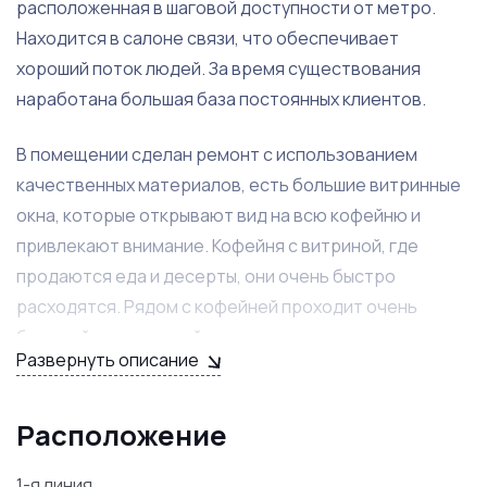
расположенная в шаговой доступности от метро.
Находится в салоне связи, что обеспечивает
хороший поток людей. За время существования
наработана большая база постоянных клиентов.
В помещении сделан ремонт с использованием
качественных материалов, есть большие витринные
окна, которые открывают вид на всю кофейню и
привлекают внимание. Кофейня с витриной, где
продаются еда и десерты, они очень быстро
расходятся. Рядом с кофейней проходит очень
большой поток людей, активно на данном этапе
Развернуть описание
работает промоутер и акции. Есть большой
потенциал увеличения посетителей. Никаких
дополнительных вложений для продолжения
Расположение
деятельности не требуется.
1-я линия