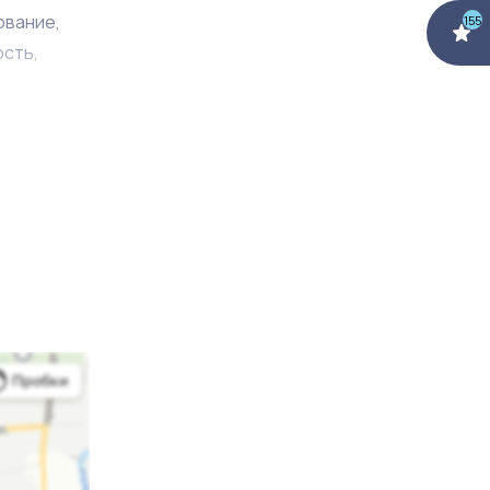
ование,
155
ость,
олучие и
знес