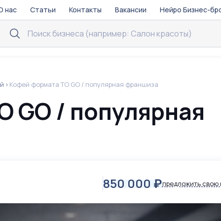
О нас
Статьи
Контакты
Вакансии
Нейро Бизнес-бр
ой
Кофей формата TO GO / популярная франшиза
O GO / популярная
850 000
₽
предложить свою 