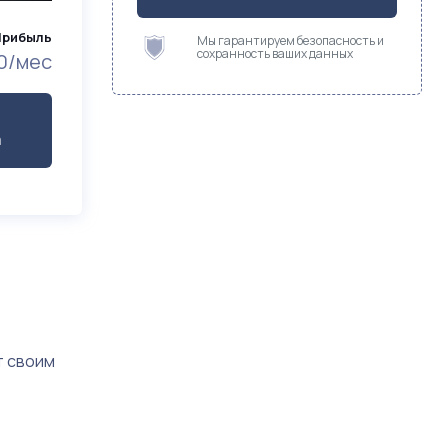
Прибыль
Мы гарантируем безопасность и
сохранность ваших данных
0/мес
а
т своим