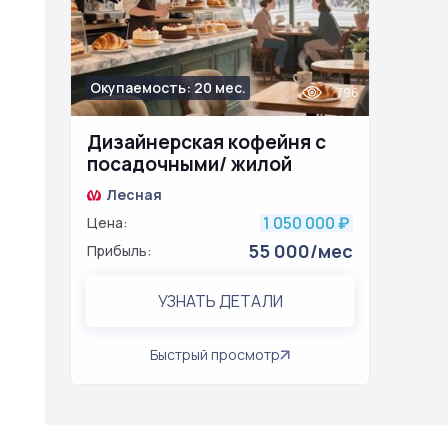
Окупаемость: 20 мес.
796
Дизайнерская кофейня с
посадочными/ жилой
квартал
Лесная
1 050 000
Цена:
₽
55 000/мес
Прибыль:
УЗНАТЬ ДЕТАЛИ
Быстрый просмотр