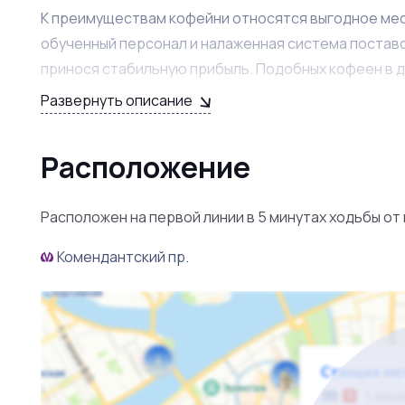
К преимуществам кофейни относятся выгодное ме
обученный персонал и налаженная система поставо
принося стабильную прибыль. Подобных кофеен в д
Развернуть описание
Для покупателя это отличная возможность войти в 
проверенной и популярной концепцией. Кроме того
Расположение
приятное времяпрепровождение. Собственник окаж
нового владельца.
Расположен на первой линии в 5 минутах ходьбы от
За подробной информацией обращайтесь к бизнес -
Комендантский пр.