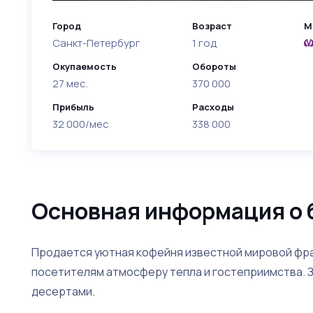
Город
Возраст
М
Санкт-Петербург
1 год
Окупаемость
Обороты
27 мес.
370 000
Прибыль
Расходы
32 000/мес
338 000
Основная информация о 
Продается уютная кофейня известной мировой фра
посетителям атмосферу тепла и гостеприимства. 
десертами.