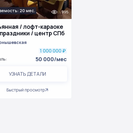
аемость: 20 мес.
995
ьянная / лофт-караоке
 праздники / центр СПб
рнышевская
1 000 000
₽
50 000/мес
ль:
УЗНАТЬ ДЕТАЛИ
Быстрый просмотр