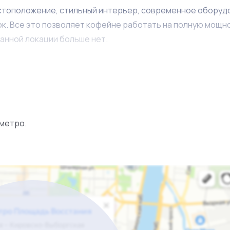
стоположение, стильный интерьер, современное оборуд
к. Все это позволяет кофейне работать на полную мощн
анной локации больше нет.
индустрию гостеприимства и начать свой бизнес с уже
, покупка кофейни это инвестиция в собственное благоп
ет полное содействие на первых этапах вхождения в би
 метро.
 брокеру данного проекта!