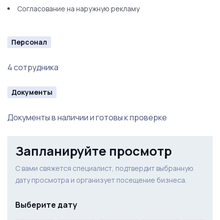
Столы
Согласование на наружную рекламу
Кресла
Персонал
Диваны
4 сотрудника
Зеркала
Предметы интерьера
Документы
Дизайнерское освещение
Документы в наличии и готовы к проверке
Система вентиляции
Запланируйте просмотр
Наружная реклама
С вами свяжется специалист, подтвердит выбранную
дату просмотра и организует посещение бизнеса.
Выберите дату