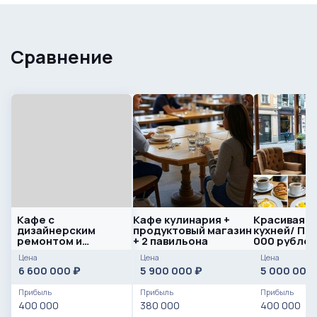
Сравнение
Кафе с
Кафе кулинария +
Красивая к
дизайнерским
продуктовый магазин
кухней/ Пр
ремонтом и
+ 2 павильона
000 рублей
вкусной кухней /
Цена
Цена
Цена
Чистая прибыль
6 600 000
5 900 000
5 000 000
₽
₽
400.000
Прибыль
Прибыль
Прибыль
400 000
380 000
400 000