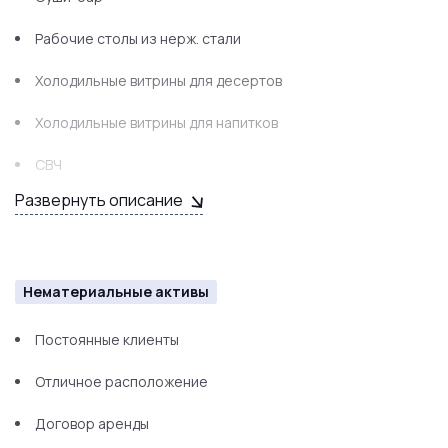
Рабочие столы из нерж. стали
Холодильные витрины для десертов
Холодильные витрины для напитков
СВЧ
Развернуть описание
Гриль
Блендер
Чайник
Нематериальные активы
Барная стойка-раздача
Постоянные клиенты
Кассовое оборудование
Отличное расположение
ЖК панели меню 3 шт.
Договор аренды