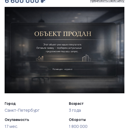
6 600 000
₽
предложить свою цену
Город
Возраст
Санкт-Петербург
3 года
Окупаемость
Обороты
17 мес.
1 800 000