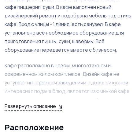
кафе пиццерия, суши. В кафе выполнен новый
дизайнерский ремонт и подобрана мебель под стиль
кафе. Вход с улицы - 1 линия, есть санузел. В кафе
установлено всё необходимое оборудование для
приготовления пиццы, суши, шавермы. Всё
оборудование передаётся вместе с бизнесом.
Кафе расположено в новом, многоэтажном и
современном жилом комплексе. Дизайн кафе не
уступает интерьером заведениям с дорогой кухней.
Интересная подача блюд, является изюминкой кафе
и притягивает множество посетителей, которые
Развернуть описание
очень часто становятся постоянными клиентами.
Открытая кухня является преимуществом и нравится
посетителям кафе. Кафе всегда с выручкой и
Расположение
прибылью и имеет потенциал для увеличения