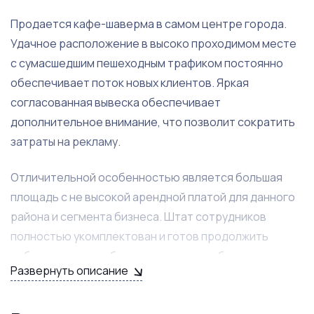
Продается кафе-шаверма в самом центре города.
Удачное расположение в высоко проходимом месте
с сумасшедшим пешеходным трафиком постоянно
обеспечивает поток новых клиентов. Яркая
согласованная вывеска обеспечивает
дополнительное внимание, что позволит сократить
затраты на рекламу.
Отличительной особенностью является большая
площадь с не высокой арендной платой для данного
района и сегмента бизнеса. Штат сотрудников
полностью укомплектован и готов продолжить
работу с новым собственников при соблюдении
Развернуть описание
оплаты труда. Все финансовые показатели
отображаются по кассе и учитываются, бизнес