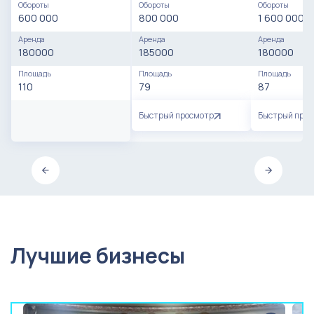
Обороты
Обороты
Обороты
600 000
800 000
1 600 000
Аренда
Аренда
Аренда
180000
185000
180000
Площадь
Площадь
Площадь
110
79
87
Быстрый просмотр
Быстрый про
Лучшие бизнесы