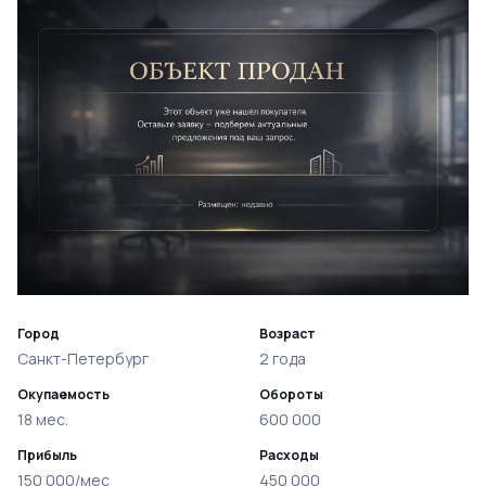
Город
Возраст
Санкт-Петербург
2 года
Окупаемость
Обороты
18 мес.
600 000
Прибыль
Расходы
150 000/мес
450 000