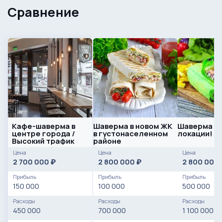
Сравнение
Кафе-шаверма в
Шаверма в новом ЖК
Шаверма в 
центре города /
в густонаселенном
локации!
Высокий трафик
районе
Цена
Цена
Цена
2 700 000
2 800 000
2 800 000
₽
₽
Прибыль
Прибыль
Прибыль
150 000
100 000
500 000
Расходы
Расходы
Расходы
450 000
700 000
1 100 000