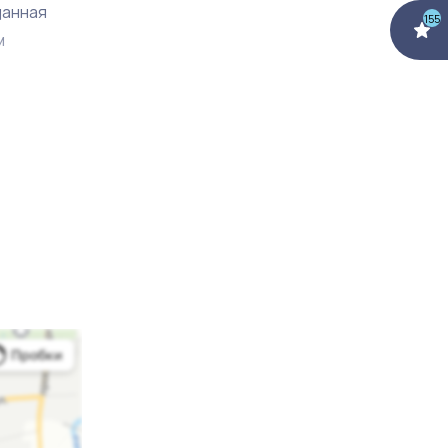
данная
155
м
ния, как
са. В
 размере
анизацию
оторый
х