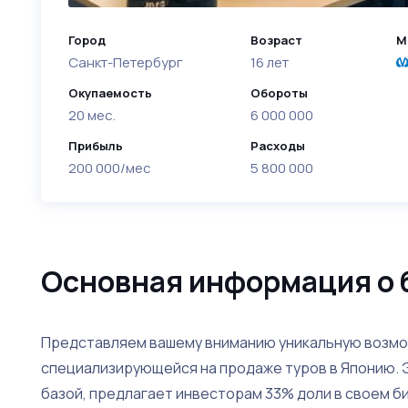
Город
Возраст
М
Санкт-Петербург
16 лет
Окупаемость
Обороты
20 мес.
6 000 000
Прибыль
Расходы
200 000/мес
5 800 000
Основная информация о 
Представляем вашему вниманию уникальную возмож
специализирующейся на продаже туров в Японию. Э
базой, предлагает инвесторам 33% доли в своем би