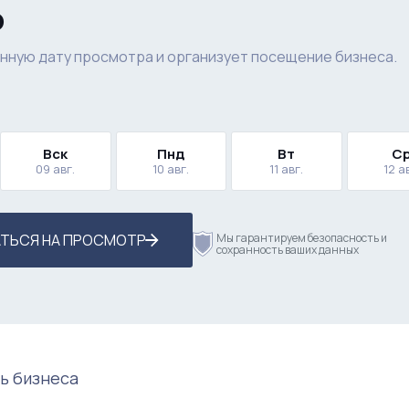
р
нную дату просмотра и организует посещение бизнеса.
Вск
Пнд
Вт
С
09 авг.
10 авг.
11 авг.
12 а
ТЬСЯ НА ПРОСМОТР
Мы гарантируем безопасность и
сохранность ваших данных
ь бизнеса