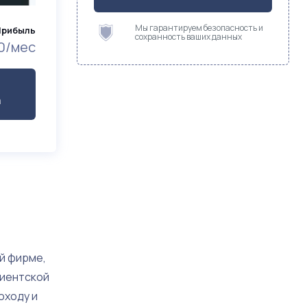
Мы гарантируем безопасность и
Прибыль
сохранность ваших данных
0/мес
а
й фирме,
лиентской
оходу и