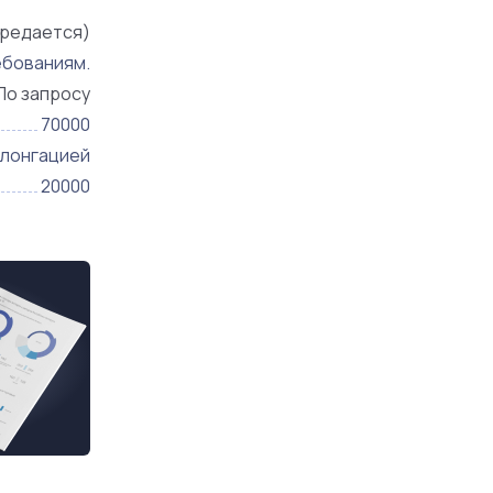
редается)
ебованиям.
По запросу
70000
олонгацией
20000