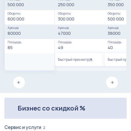
500 000
250 000
350 000
Обороты
Обороты
Обороты
600 000
300 000
500 000
Аренда
Аренда
Аренда
80000
47000
38000
Площадь
Площадь
Площадь
85
49
40
Быстрый просмотр
Быстрый про
Бизнес со скидкой %
Сервис и услуги
2