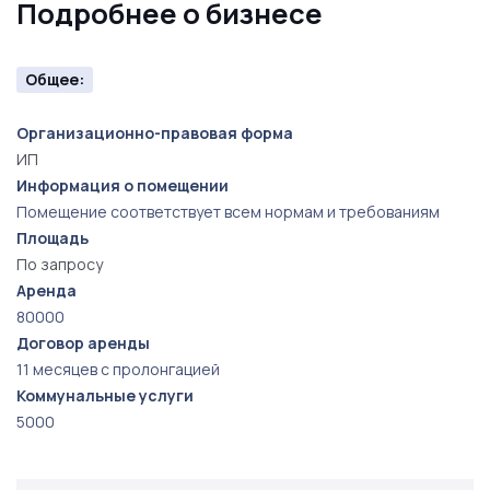
Подробнее о бизнесе
современного спроса на уникальные и качественные
услуги. Новый управляющий будет иметь
возможность внести свои идеи и улучшения, а также
Общее:
воспользоваться продуманными маркетинговыми
стратегиями, уже установленными в салоне. Не
Организационно-правовая форма
ИП
упустите шанс стать частью мира искусства и
Информация о помещении
творчества, приобретая этот уникальный бизнес,
Помещение соответствует всем нормам и требованиям
который гарантирует удовлетворение не только
Площадь
финансовых ожиданий, но и позволит полностью
По запросу
раскрыть ваш творческий потенциа
Аренда
80000
Договор аренды
11 месяцев с пролонгацией
Коммунальные услуги
5000