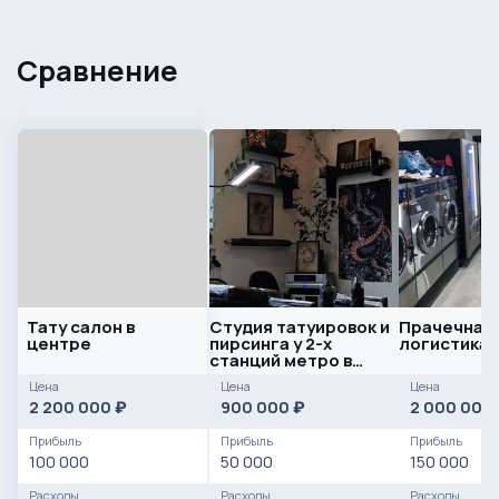
Сравнение
Тату салон в
Студия татуировок и
Прачечная
центре
пирсинга у 2-х
логистика
станций метро в
центре
Цена
Цена
Цена
2 200 000
900 000
2 000 000
₽
₽
Прибыль
Прибыль
Прибыль
100 000
50 000
150 000
Расходы
Расходы
Расходы