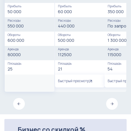
Прибыль
Прибыль
Прибыль
50 000
60 000
350 000
Расходы
Расходы
Расходы
550 000
440 000
По запросу
Обороты
Обороты
Обороты
600 000
500 000
1 300 000
Аренда
Аренда
Аренда
80000
112500
115000
Площадь
Площадь
Площадь
25
21
54
Быстрый просмотр
Быстрый про
Бизнес со скидкой %