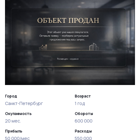
Город
Возраст
Санкт-Петербург
1 год
Окупаемость
Обороты
20 мес.
600 000
Прибыль
Расходы
50 000/мес
550 000