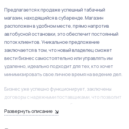
Предлагается к продаже успешный табачный
магазин, находящийся в субаренде. Магазин
расположен в удобном месте, прямо напротив
автобусной остановки, это обеспечит постоянный
поток клиентов. Уникальное предложение
заключается в том, что новый владелец сможет
вести бизнес самостоятельно или управлять им
удаленно, идеально подходит для тех, кто хочет
минимизировать свое личное время на ведение дел.
Бизнес уже успешно функционирует, заключены
договоры с надежными поставщиками, что позволит
не только гарантировать стабильность поставок, но
Развернуть описание
и расширять ассортимент по мере необходимости.
Собственник готов оказать всестороннюю помощь в