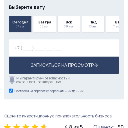
Выберите дату
Сегодня
Завтра
Вск
Пнд
Вт
07 авг.
08 авг.
09 авг.
10 авг.
11 авг.
ЗАПИСАТЬСЯ НА ПРОСМОТР
Мы гарантируем безопасность и
сохранность ваших данных
Согласен на обработку персональных данных
Оцените инвестиционную привлекательность бизнеса
4.8 из 5
Оценок:
50