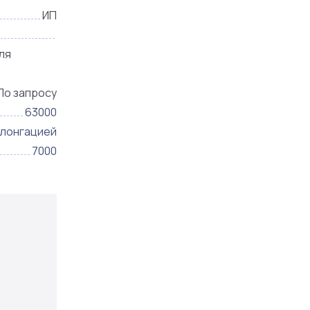
ИП
ля
По запросу
63000
олонгацией
7000