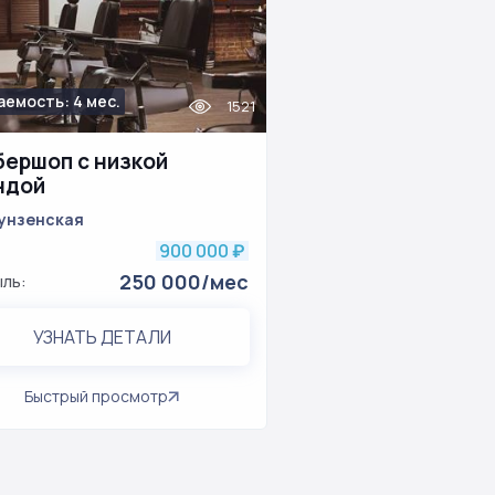
аемость: 4 мес.
1521
бершоп с низкой
ндой
унзенская
900 000
₽
250 000/мес
ль:
УЗНАТЬ ДЕТАЛИ
Быстрый просмотр