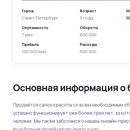
Город
Возраст
М
Санкт-Петербург
3 года
Окупаемость
Обороты
7 мес.
600 000
Прибыль
Расходы
100 000/мес
500 000
Основная информация о 
Продаётся салон красоты со всем необходимым об
успешно функционирует уже более трех лет, за ко
человек. Мы также заботимся о нашем онлайн-прису
еще больше людей могли узнать о нас.