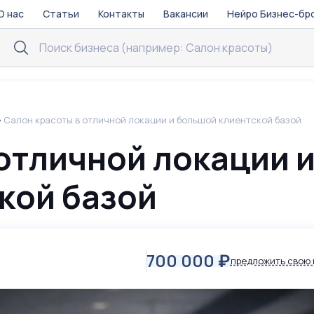
О нас
Статьи
Контакты
Вакансии
Нейро Бизнес-бр
Салон красоты в отличной локации и большой клиентской базой
отличной локации 
кой базой
700 000
₽
предложить свою 