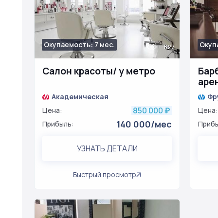
Окупаемость: 7 мес.
Окуп
827
Салон красоты/ у метро
Бар
аре
Академическая
Фр
850 000
Цена:
₽
Цена:
140 000/мес
Прибыль:
Прибы
УЗНАТЬ ДЕТАЛИ
Быстрый просмотр