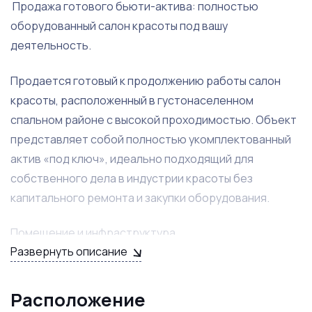
Продажа готового бьюти-актива: полностью
оборудованный салон красоты под вашу
деятельность.
Продается готовый к продолжению работы салон
красоты, расположенный в густонаселенном
спальном районе с высокой проходимостью. Объект
представляет собой полностью укомплектованный
актив «под ключ», идеально подходящий для
собственного дела в индустрии красоты без
капитального ремонта и закупки оборудования.
Помещение и инфраструктура
Развернуть описание
Общая площадь: 73 м².
Расположение
Планировка: Пространство разделено на