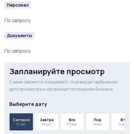
Персонал
Музыкальный центр 2 шт.
По запросу
Кондиционер 4 шт.
Документы
Кассовое оборудование
Кольцевая лампа и др. мелкий инвентарь
По запросу
Товарный остаток
Запланируйте просмотр
С вами свяжется специалист, подтвердит выбранную
дату просмотра и организует посещение бизнеса.
Выберите дату
Сегодня
Завтра
Вск
Пнд
Вт
07 авг.
08 авг.
09 авг.
10 авг.
11 авг.