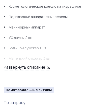
Косметологическое кресло на гидравлике
Педикюрный аппарат с пылесосом
Маникюрный аппарат
УФ лампы 2 шт.
Большой сухожар 1 шт.
Маленький сухожар 2 шт.
Развернуть описание
Холодильник большой 1 шт.
Холодильник маленький 1 шт.
Кофемашина
Нематериальные активы
Микроволновка
По запросу
Телевизор 2 шт.