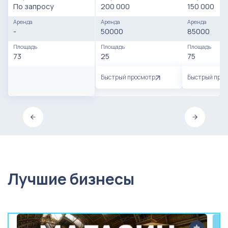
По запросу
200 000
150 000
Аренда
Аренда
Аренда
-
50000
85000
Площадь
Площадь
Площадь
73
25
75
Быстрый просмотр
Быстрый про
Лучшие бизнесы