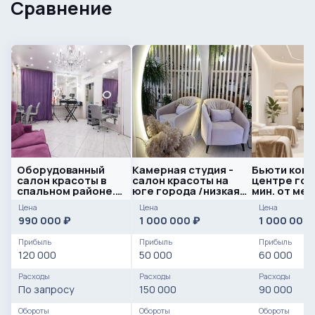
Сравнение
Оборудованный
Камерная студия -
Бьюти ково
салон красоты в
салон красоты на
центре гор
спальном районе.
юге города /низкая
мин. от ме
12+ лет работы
аренда
Цена
Цена
Цена
990 000
1 000 000
1 000 000
₽
₽
Прибыль
Прибыль
Прибыль
120 000
50 000
60 000
Расходы
Расходы
Расходы
По запросу
150 000
90 000
Обороты
Обороты
Обороты