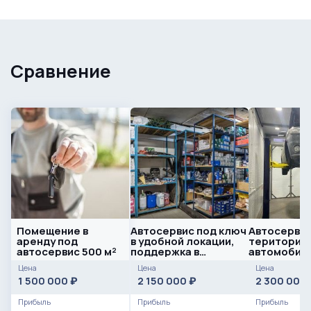
Сравнение
Помещение в
Автосервис под ключ
Автосервис
аренду под
в удобной локации,
територии
автосервис 500 м²
поддержка в
автомобил
развитии
кластера/
Цена
Цена
Цена
оборудова
1 500 000
2 150 000
2 300 000
₽
₽
Прибыль
Прибыль
Прибыль