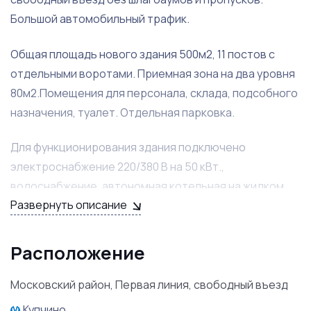
Большой автомобильный трафик.
Общая площадь нового здания 500м2, 11 постов с
отдельными воротами. Приемная зона на два уровня
80м2.Помещения для персонала, склада, подсобного
назначения, туалет. Отдельная парковка.
Для функционирования здания подключено
электроснабжение 220/380 В на 50 кВт.,
водоснабжение, автономная котельная на жидком
Развернуть описание
топливе, тепловентиляторы и радиаторы. Пол
шлифованный бетон, возможно покрытие.
Расположение
Московский район, Первая линия, свободный въезд
Купчино