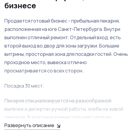
бизнесе
Продается готовый бизнес - прибыльная пекарня,
расположенная на юге Санкт-Петербурга. Внутри
выполнен отличный ремонт. Отдельный вход, есть
второй выход во двор для зоны загрузки. Большие
витрины, просторная зона для посадки гостей. Очень
проходное место, вывеска отлично
просматривается со всех сторон.
Посадка 30 мест.
Пекарня специализируется на разнообразной
выпечке и десертах ручной работы, хлебе на живой
закваске. В холодное время года идет упор на
Развернуть описание
горячие напитки, в теплый сезон хорошо продаются