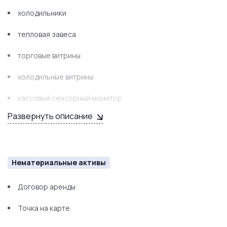
холодильники
тепловая завеса
торговые витрины
холодильные витрины
кассовый сенсорный монитор
Развернуть описание
стеллажи встроенные
кассовые ящики
системы хранения
Нематериальные активы
стулья
Договор аренды
тумбы
Точка на карте
столы