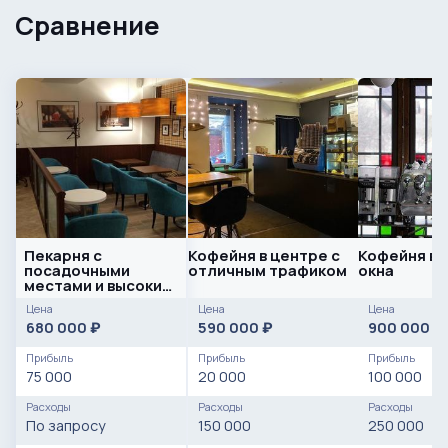
Сравнение
Пекарня с
Кофейня в центре с
Кофейня в
посадочными
отличным трафиком
окна
местами и высоким
трафиком
Цена
Цена
Цена
680 000
590 000
900 000
₽
₽
₽
Прибыль
Прибыль
Прибыль
75 000
20 000
100 000
Расходы
Расходы
Расходы
По запросу
150 000
250 000