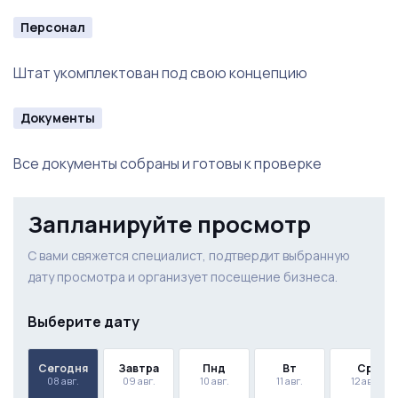
Персонал
диваны
Штат укомплектован под свою концепцию
навесные стеллажи
микроволновая печь
Документы
плита электрическая
Все документы собраны и готовы к проверке
весы электрические
Запланируйте просмотр
ноутбук
С вами свяжется специалист, подтвердит выбранную
кондиционер
дату просмотра и организует посещение бизнеса.
камеры видеонаблюдения
Выберите дату
рожковая кофемашина и кофемолка (аренда)
Сегодня
Завтра
Пнд
Вт
Ср
посуда
08 авг.
09 авг.
10 авг.
11 авг.
12 авг.