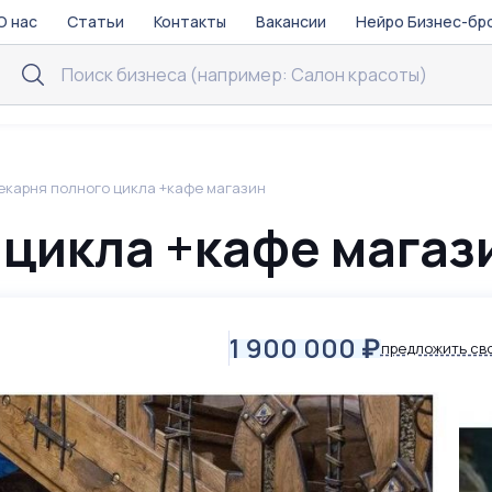
О нас
Статьи
Контакты
Вакансии
Нейро Бизнес-бр
екарня полного цикла +кафе магазин
 цикла +кафе магаз
1 900 000
₽
предложить св