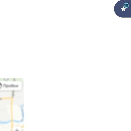
155
вания на