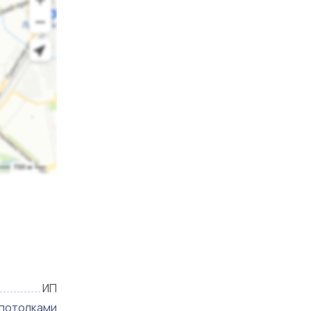
ИП
 потолками