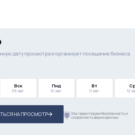
р
нную дату просмотра и организует посещение бизнеса.
Вск
Пнд
Вт
С
09 авг.
10 авг.
11 авг.
12 а
ТЬСЯ НА ПРОСМОТР
Мы гарантируем безопасность и
сохранность ваших данных