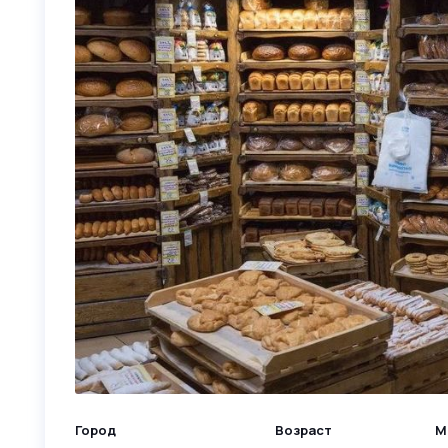
Город
Возраст
М