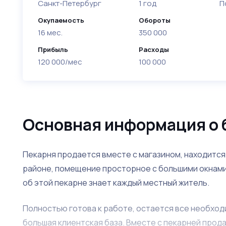
Санкт-Петербург
1 год
П
Окупаемость
Обороты
16 мес.
350 000
Прибыль
Расходы
120 000/мес
100 000
Основная информация о 
Пекарня продается вместе с магазином, находится
районе, помещение просторное с большими окнами
об этой пекарне знает каждый местный житель.
Полностью готова к работе, остается все необхо
большая клиентская база. Вместе с пекарней прод