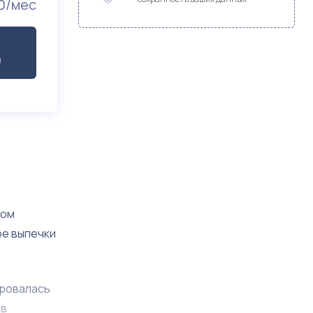
0/мес
а
ном
ре выпечки
ировалась
 в