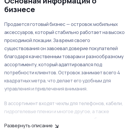
Основная информация о
бизнесе
Продается готовый бизнес — островок мобильных
аксессуаров, который стабильно работает на высоко
проходимой локации. За время своего
существования он завоевал доверие покупателей
благодаря качественным товарам и разнообразному
ассортименту, который адаптировался под
потребности клиентов. Островок занимает всего 4
квадратных метра, что делает его удобным для
управления и привлечения внимания.
В ассортимент входят чехлы для телефонов, кабели,
гидрогелевые пленки и многое другое, а также
предоставляются услуги по ремонту мобильных
Развернуть описание
устройств. В комплект передается витринный