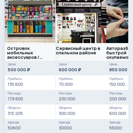
Островок
Сервисный центр в
Авторазбор
мобильных
спальном районе
быстрой
аксессуаров /
окупаемост
проходимая
Сестрорец
Цена
Цена
Цена
локация
500 000
600 000
850 000
₽
₽
₽
Прибыль
Прибыль
Прибыль
135 600
70 000
150 000
Расходы
Расходы
Расходы
179 605
230 000
200 000
Обороты
Обороты
Обороты
315 205
300 000
600 000
Аренда
Аренда
Аренда
50600
30000
55000