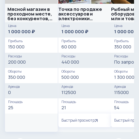
Мясной магазин в
Точка по продаже
Рыбный маг
проходном месте,
аксессуаров и
оборудован
без конкурентов,
электроники
млн и това
коттеджный
расположено в
Цена
Цена
Цена
поселок
метро
1 000 000
1 000 000
1 000 000
₽
₽
Прибыль
Прибыль
Прибыль
150 000
60 000
350 000
Расходы
Расходы
Расходы
200 000
440 000
По запросу
Обороты
Обороты
Обороты
350 000
500 000
1 300 000
Аренда
Аренда
Аренда
0
112500
115000
Площадь
Площадь
Площадь
25
21
54
Быстрый просмотр
Быстрый про