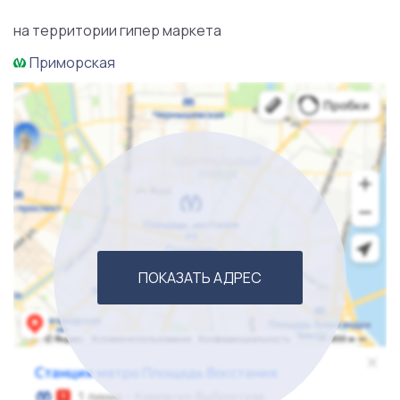
масштабирования формата.
на территории гипер маркета
Расположение на территории ТЦ гарантирует не
Приморская
только стабильный спрос, но и минимальные риски
простоя. Покупатель получает не просто торговую
точку, а прибыльный актив в сфере продуктовой
розницы. Заберите бизнес «под ключ» и начните
развивать его дальше уже сегодня!
ПОКАЗАТЬ АДРЕС