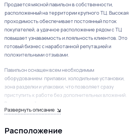
Продается мясной павильон в собственности,
расположенный на территории крупного ТЦ. Высокая
проходимость обеспечивает постоянный поток
покупателей, а удачное расположение рядом с ТЦ
повышает узнаваемость и лояльность клиентов. Это
готовый бизнес с наработанной репутацией и
положительными отзывами.
Павильон оснащен всем необходимым
оборудованием: прилавки, холодильные установки,
зона разделки и упаковки, что позволяет сразу
приступить к работе без дополнительных вложений.
В наличии действующие договоры с проверенными
Развернуть описание
поставщиками мяса, налаженная система учёта и
контроля качества продукции. Бизнес подходит как
для продолжения работы, так и для
Расположение