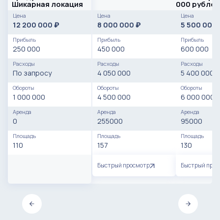
Шикарная локация
000 рублей
Цена
Цена
Цена
12 200 000
8 000 000
5 500 000
₽
₽
Прибыль
Прибыль
Прибыль
250 000
450 000
600 000
Расходы
Расходы
Расходы
По запросу
4 050 000
5 400 000
Обороты
Обороты
Обороты
1 000 000
4 500 000
6 000 000
Аренда
Аренда
Аренда
0
255000
95000
Площадь
Площадь
Площадь
110
157
130
Быстрый просмотр
Быстрый про