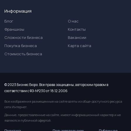
Информация
Блог
О нас
Франшизы
Контакты
Сложности бизнеса
Вакансии
Покупка бизнеса
Карта сайта
Стоимость бизнеса
© 2023 Бизнес Бюро. Все права защищены, авторским правом в
соответствии с ФЗ-№230 от 18.12.2006
Все изображения размещенные на сайте взяты из обще-доступного ресурса
сети Интернет.
Данные, предоставленные на сайте, имеют информационный характер и не
являются публичной офертой.
Политика
Пользовательское
Публичная