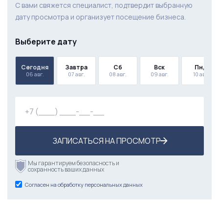
С вами свяжется специалист, подтвердит выбранную
дату просмотра и организует посещение бизнеса.
Выберите дату
Сегодня
Завтра
Сб
Вск
Пнд
06 авг.
07 авг.
08 авг.
09 авг.
10 авг.
ЗАПИСАТЬСЯ НА ПРОСМОТР
Мы гарантируем безопасность и
сохранность ваших данных
Согласен на обработку персональных данных