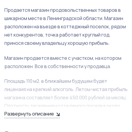
Продается магазин продовольственных товаров в
шикарном месте в Ленинградской области. Магазин
расположен на въезде в коттеджный поселок, рядом
нет конкурентов, точка работает круглый год,
принося своему владельцу хорошую прибыль.
Магазин продается вместе с участком, на котором
расположен. Все в собственности у продавца.
Площадь 110 м2, в ближайшем будущем будет
лицензия на крепкий алкоголь. Летом чистая прибыль
магазина составляет более 450.000 рублей за месяц.
Плотность заселения коттеджного поселка около
Развернуть описание
60%, однако стройка идет полным ходом и заселение
проходит довольно активно. Данный факт напрямую
влияет на обороты магазина и чистую прибыль для