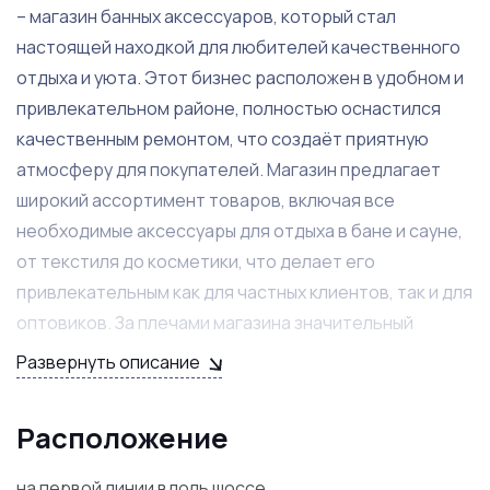
– магазин банных аксессуаров, который стал
настоящей находкой для любителей качественного
отдыха и уюта. Этот бизнес расположен в удобном и
привлекательном районе, полностью оснастился
качественным ремонтом, что создаёт приятную
атмосферу для покупателей. Магазин предлагает
широкий ассортимент товаров, включая все
необходимые аксессуары для отдыха в бане и сауне,
от текстиля до косметики, что делает его
привлекательным как для частных клиентов, так и для
оптовиков. За плечами магазина значительный
товарный остаток на сумму 1 600 000 рублей, что
Развернуть описание
гарантирует непрерывность продаж и
дополнительные перспективы для новых владельцев.
Расположение
При покупке бизнеса новый собственник получит все
на первой линии вдоль шоссе