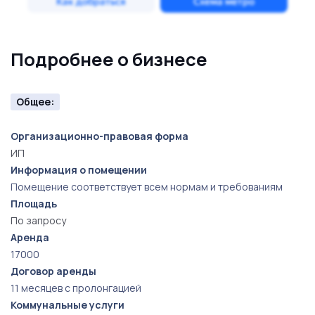
задачи по управлению магазином и обслуживанию
клиентов. Неоспоримым преимуществом бизнеса
является высокая маржинальность, которая, при
Подробнее о бизнесе
грамотном подходе к ведению дел, позволит
значительно увеличить доходность. Это
Общее:
предложение станет отличной возможностью для
тех, кто хочет войти в мир успешного бизнеса и
Организационно-правовая форма
управлять перспективным проектом, имеющим все
ИП
Информация о помещении
шансы на дальнейшее развитие и рост!
Помещение соответствует всем нормам и требованиям
Площадь
По запросу
Аренда
17000
Договор аренды
11 месяцев с пролонгацией
Коммунальные услуги