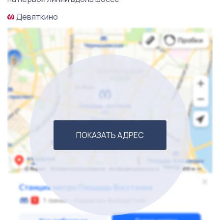
необходимые контакты оптовых поставщиков, что
Девяткино
существенно упростит процесс закупок и обеспечит
стабильность товарных потоков. Вы не столкнетесь
с серьезной конкуренцией, так как в радиусе 30
километров от магазина нет других аналогичных
торговых точек, что обеспечивает высокую
вероятность увеличения клиентской базы.
Привлекательные условия аренды – всего 17 000
рублей плюс коммунальные платежи – делают
ведение бизнеса ещё более выгодным, обеспечивая
ПОКАЗАТЬ АДРЕС
возможность получения приличной прибыли с самого
начала.
Кроме того, новый владелец сможет
воспользоваться уже укомплектованным штатом
сотрудников, который выполнит все необходимые