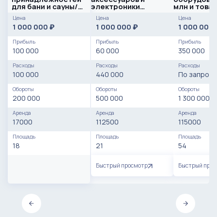
для бани и сауны/
электроники
млн и това
Лен. обл/ Высокая
расположено в
Цена
Цена
Цена
прибыль
метро
1 000 000
1 000 000
1 000 000
₽
₽
Прибыль
Прибыль
Прибыль
100 000
60 000
350 000
Расходы
Расходы
Расходы
100 000
440 000
По запросу
Обороты
Обороты
Обороты
200 000
500 000
1 300 000
Аренда
Аренда
Аренда
17000
112500
115000
Площадь
Площадь
Площадь
18
21
54
Быстрый просмотр
Быстрый про