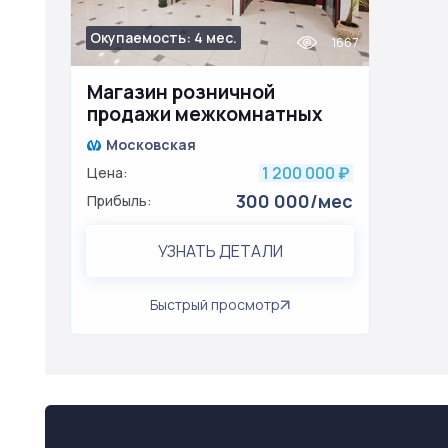
Окупаемость: 4 мес.
1667
Магазин розничной
продажи межкомнатных
дверей с быстрой
Московская
окупаемостью
1 200 000
Цена:
₽
300 000/мес
Прибыль:
УЗНАТЬ ДЕТАЛИ
Быстрый просмотр