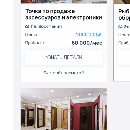
Точка по продаже
Рыб
аксессуаров и электроники
обо
расположено в метро
тов
Пл. Восстания
Эл
1 000 000
Цена:
₽
Цена
60 000/мес
Прибыль:
Приб
УЗНАТЬ ДЕТАЛИ
Быстрый просмотр