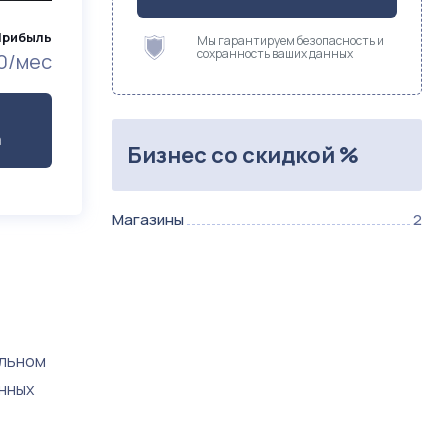
Прибыль
Мы гарантируем безопасность и
сохранность ваших данных
0/мес
а
Бизнес со скидкой %
Магазины
2
альном
нных