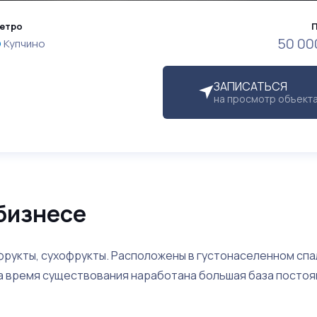
етро
50 00
Купчино
ЗАПИСАТЬСЯ
на просмотр объект
бизнесе
 фрукты, сухофрукты. Расположены в густонаселенном сп
За время существования наработана большая база постоя