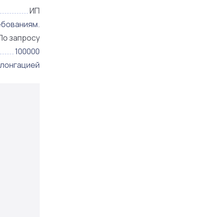
ИП
ебованиям.
По запросу
100000
олонгацией