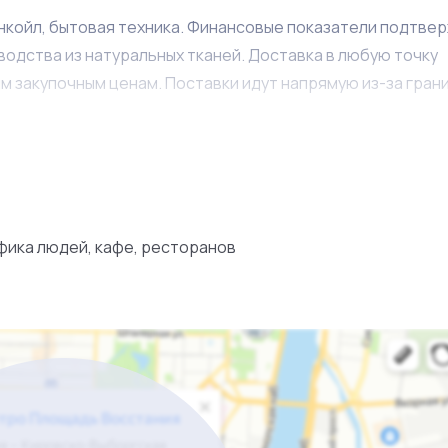
нкойл, бытовая техника. Финансовые показатели подтве
водства из натуральных тканей. Доставка в любую точку
им закупочным ценам. Поставки идут напрямую из-за гран
 всех основных конкурентов, при 100% маржинальной нак
еса по цене ниже рынка! За дополнительной информацие
фика людей, кафе, ресторанов