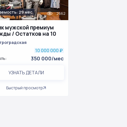
аемость: 29 мес.
2662
ик мужской премиум
жды / Остатков на 10
троградская
10 000 000
₽
350 000/мес
ль:
УЗНАТЬ ДЕТАЛИ
Быстрый просмотр