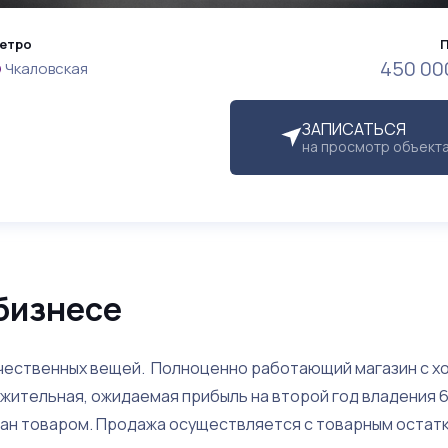
етро
450 00
Чкаловская
ЗАПИСАТЬСЯ
на просмотр объект
бизнесе
ачественных вещей. Полноценно работающий магазин с х
жительная, ожидаемая прибыль на второй год владения 6
ван товаром. Продажа осуществляется с товарным остат