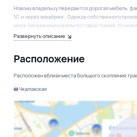
Новому владельцу передается дорогая мебель, фа
1С и через эквайринг. Одежда собственного произ
мира. Налаженные каналы поставок тканей, по низк
Развернуть описание
Огромный ассортимент товара, по ценам ниже чем у
себестоимость товара. Горячее предложение бизн
Расположение
обращайтесь по телефону.
Расположен вблизи места большого скопления тра
Чкаловская