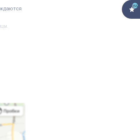
155
рждаются
ицы.
рутке на
й