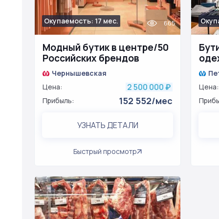
Окупаемость: 17 мес.
Окуп
665
Модный бутик в центре/50
Бут
Российских брендов
оде
млн
Чернышевская
Пе
2 500 000
Цена:
₽
Цена:
152 552/мес
Прибыль:
Прибы
УЗНАТЬ ДЕТАЛИ
Быстрый просмотр