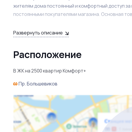
жителям дома постоянный и комфортный доступ за 
постоянными покупателями магазина. Основная тов
Вы получаете готовый, работающий бизнес со ста
Развернуть описание
передать контакты всех проверенных поставщиков.
обеспечивает продолжение работы магазина без с
Расположение
По вопросам покупки и осмотру бизнеса обращатьс
В ЖК на 2500 квартир Комфорт+
Пр. Большевиков