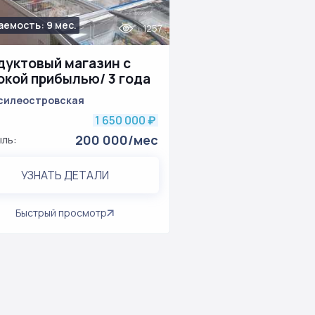
аемость: 9 мес.
1257
дуктовый магазин с
окой прибылью/ 3 года
оты
силеостровская
1 650 000
₽
200 000/мес
ль:
УЗНАТЬ ДЕТАЛИ
Быстрый просмотр