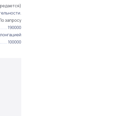
ередается)
тельности.
По запросу
190000
олонгацией
100000