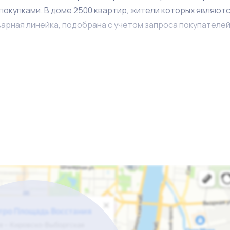
покупками. В доме 2500 квартир, жители которых являют
арная линейка, подобрана с учетом запроса покупателей
бильной прибылью и постоянными клиентами. Собственник
 Сотрудники готовы остаться с новым новым владельцем
нижения прибыли.
я к бизнес-брокеру объекта. Звоните.