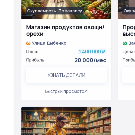
Окупаемость: По запросу
Окуп
753
Магазин продуктов овощи/
Про
орехи
выс
раб
Улица Дыбенко
Ва
1 400 000
Цена:
₽
Цена:
20 000/мес
Прибыль:
Прибы
УЗНАТЬ ДЕТАЛИ
Быстрый просмотр