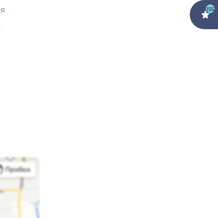
ся
155
.
 готов
, что