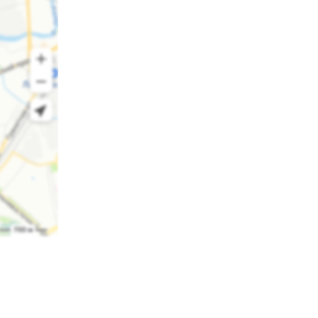
о
я по
ной