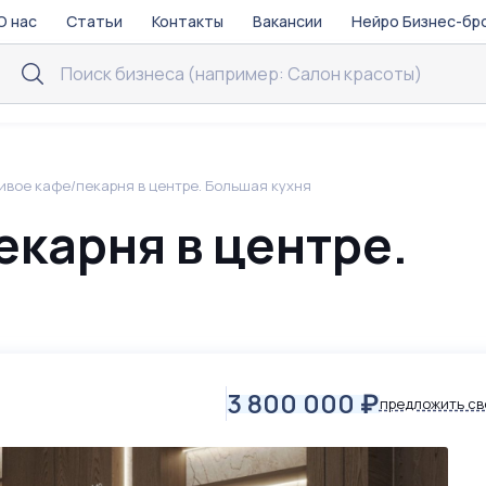
О нас
Статьи
Контакты
Вакансии
Нейро Бизнес-бр
ивое кафе/пекарня в центре. Большая кухня
карня в центре.
3 800 000
₽
предложить св