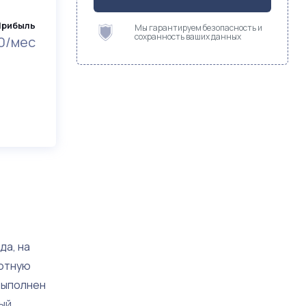
Прибыль
Мы гарантируем безопасность и
сохранность ваших данных
0/мес
да, на
уютную
 выполнен
ый