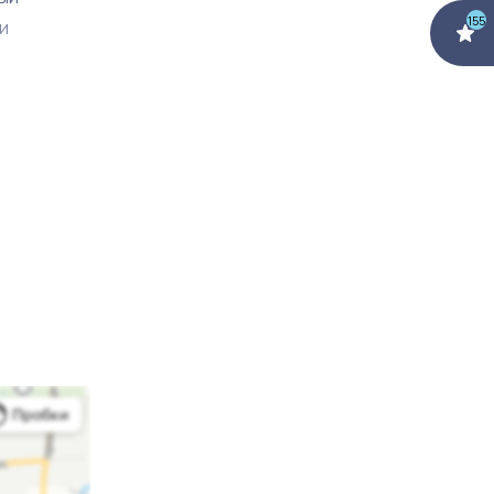
155
и
тиницы,
оток
 основе,