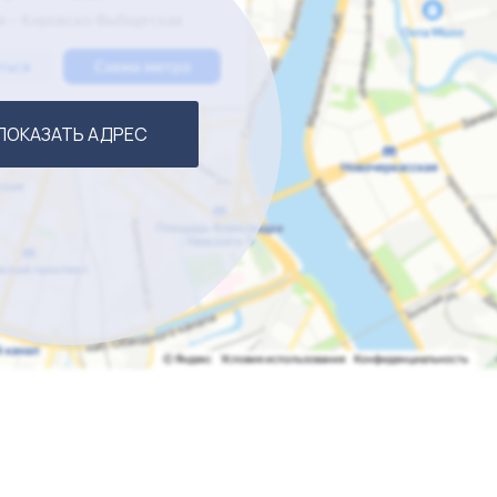
блюд. Можно использовать как фабрику кухню.
догенератор, холодильные и морозильные столы.
ПОКАЗАТЬ АДРЕС
 и кондиционирования (проекты прошли экспертизу), чт
ора.
ессионального оборудования - полный список высылаетс
 к работе. Общая стоимость оснащения сопоставима с це