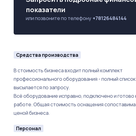
показатели
- Центральное расположение и стабильный поток т
или позвоните по телефону
+78126484144
работы с туристическими группами и экскурсионны
- Доставка через агрегаторы только начинает рабо
- Можно запускать банкеты, корпоративы, гастроу
Средства производства
Все детали, включая финансовую отчётность, осм
В стоимость бизнеса входит полный комплект
профессионального оборудования - полный список
высылается по запросу.
Всё оборудование исправно, подключено и готово 
работе. Общая стоимость оснащения сопоставима
ценой бизнеса.
Персонал