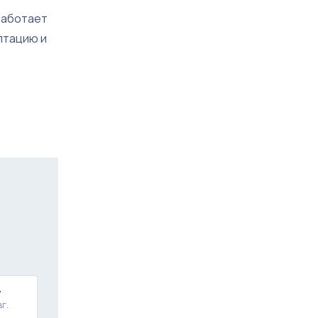
работает
птацию и
т
вг.