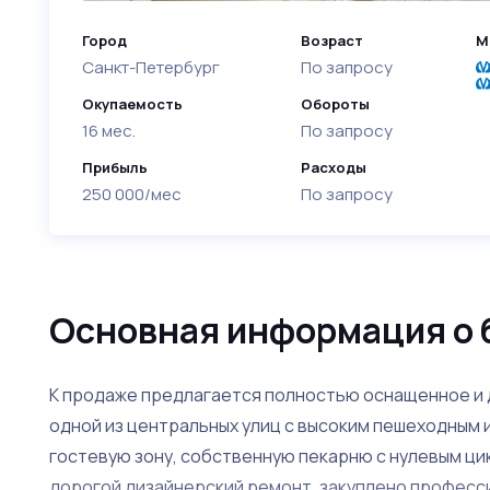
Город
Возраст
М
Санкт-Петербург
По запросу
Окупаемость
Обороты
16 мес.
По запросу
Прибыль
Расходы
250 000/мес
По запросу
Основная информация о 
К продаже предлагается полностью оснащенное и 
одной из центральных улиц с высоким пешеходным 
гостевую зону, собственную пекарню с нулевым цик
дорогой дизайнерский ремонт, закуплено професс