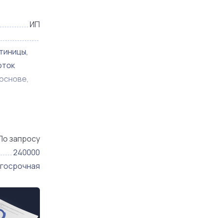
работает
ИП
птацию и
тиницы,
оток
 основе,
логи и
По запросу
240000
госрочная
ю
тва.