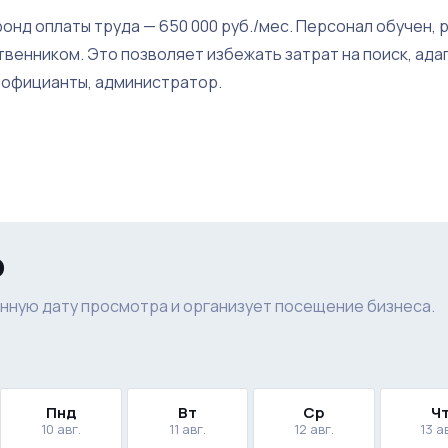
онд оплаты труда — 650 000 руб./мес. Персонал обучен, 
твенником. Это позволяет избежать затрат на поиск, ада
, официанты, администратор.
р
нную дату просмотра и организует посещение бизнеса.
Пнд
Вт
Ср
Ч
10 авг.
11 авг.
12 авг.
13 а