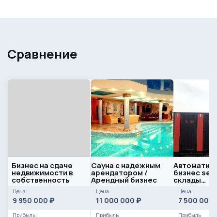
Сравнение
Бизнес на сдаче
Сауна с надежным
Автоматиз
недвижимости в
арендатором /
бизнес self
собственность
Арендный бизнес
склады
индивидуа
Цена
Цена
Цена
хранения
9 950 000
11 000 000
7 500 000
₽
₽
Прибыль
Прибыль
Прибыль