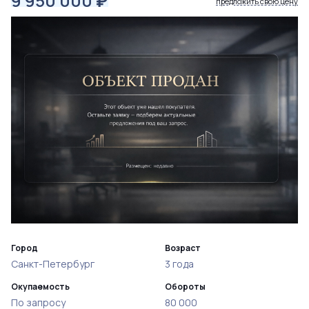
9 950 000
₽
предложить свою цену
Город
Возраст
Санкт-Петербург
3 года
Окупаемость
Обороты
По запросу
80 000