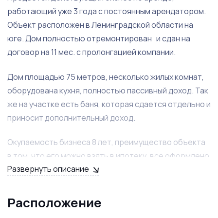
работающий уже 3 года с постоянным арендатором.
Объект расположен в Ленинградской области на
юге. Дом полностью отремонтирован и сдан на
договор на 11 мес. с пролонгацией компании.
Дом площадью 75 метров, несколько жилых комнат,
оборудована кухня, полностью пассивный доход. Так
же на участке есть баня, которая сдается отдельно и
приносит дополнительный доход.
Окупаемость бизнеса 8 лет, преимущество объекта
в том, что его можно взять в ипотеку, все оформлено
Развернуть описание
в собственность. Подойдет для накопления
капитала.
Расположение