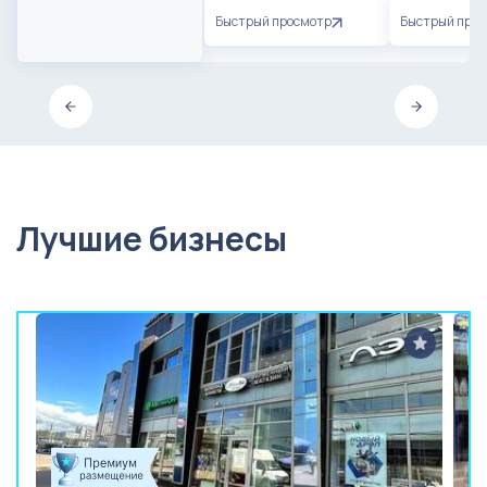
Быстрый просмотр
Быстрый про
Лучшие бизнесы