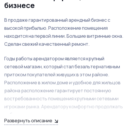
бизнесе
В продаже гарантированный арендный бизнес с
высокой прибылью. Расположение помещения
находится на первой линии. Большие витринные окна.
Сделан свежий качественный ремонт.
Годы работы арендатором является крупный
сетевой магазин, который стал безальтернативным
притоком покупателей живущих в этом районе.
Расположение в жилом доме и удобное для жильцов
района расположение гарантирует постоянную
востребованность помещения крупными сетевыми
игроками рынка. Арендатору комфортно продолжать
работать не смотря на ежегодную индексацию
Развернуть описание
арендной ставки.