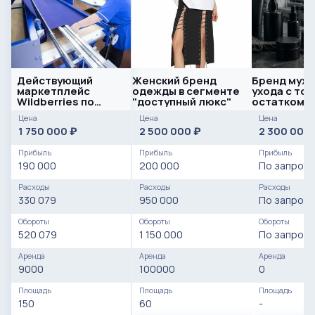
Действующий
Женский бренд
Бренд муж
маркетплейс
одежды в сегменте
ухода с то
Wildberries по
"доступный люкс"
остатком на
пошиву и продажи
Цена
Цена
Цена
одежды (тренд)
1 750 000
2 500 000
2 300 000
₽
₽
Прибыль
Прибыль
Прибыль
190 000
200 000
По запросу
Расходы
Расходы
Расходы
330 079
950 000
По запросу
Обороты
Обороты
Обороты
520 079
1 150 000
По запросу
Аренда
Аренда
Аренда
9000
100000
0
Площадь
Площадь
Площадь
150
60
-