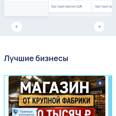
Быстрый просмотр
Быстрый про
Лучшие бизнесы