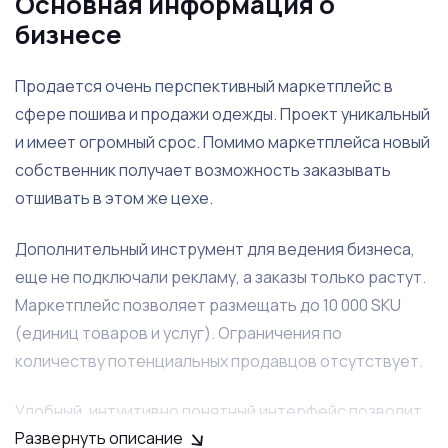
Основная информация о
бизнесе
Продается очень перспективный маркетплейс в
сфере пошива и продажи одежды. Проект уникальный
и имеет огромный срос. Помимо маркетплейса новый
собственник получает возможность заказывать
отшивать в этом же цехе.
Дополнительный инструмент для ведения бизнеса,
еще не подключали рекламу, а заказы только растут.
Маркетплейс позволяет размещать до 10 000 SKU
(единиц товаров и услуг). Ограничения по
количеству потенциальных продавцов отсутствует.
Удобный, интуитивно понятный интерфейс позволит
Развернуть описание
клиентам быстро найти нужные товары и услуги.