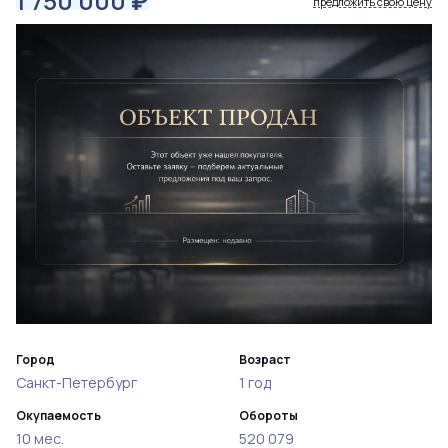
1 750 000
₽
предложить свою цену
Город
Возраст
Санкт-Петербург
1 год
Окупаемость
Обороты
10 мес.
520 079