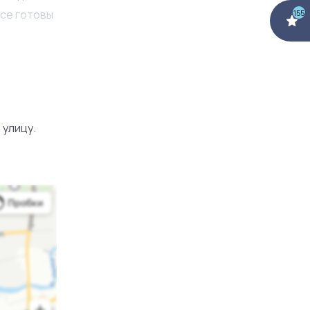
все готовы
155
й. В
т
робной
 улицу.