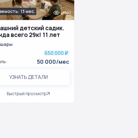
емость: 13 мес.
390
ашний детский садик.
да всего 29к! 11 лет
оты
шары
650 000
₽
50 000/мес
ль:
УЗНАТЬ ДЕТАЛИ
Быстрый просмотр