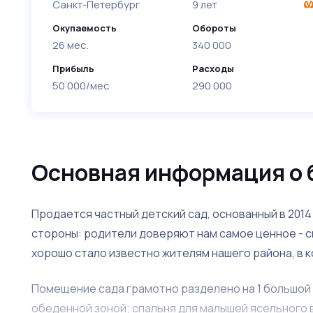
Санкт-Петербург
9 лет
Окупаемость
Обороты
26 мес.
340 000
Прибыль
Расходы
50 000/мес
290 000
Основная информация о 
Продается частный детский сад, основанный в 2014
стороны: родители доверяют нам самое ценное - с
хорошо стало известно жителям нашего района, в 
Помещение сада грамотно разделено на 1 большой о
обеденной зоной; спальня для малышей ясельного в