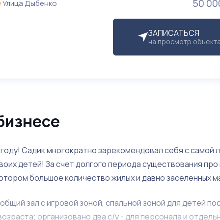
50 00
Улица Дыбенко
ЗАПИСАТЬСЯ
на просмотр объект
бизнесе
 году! Садик многократно зарекомендовал себя с самой 
воих детей! За счет долгого периода существования про
котором большое количество жилых и давно заселенных м
бщий зал с игровой зоной, спальной зоной для детей по
озраста; организовано два с/у - для персонала и отдель