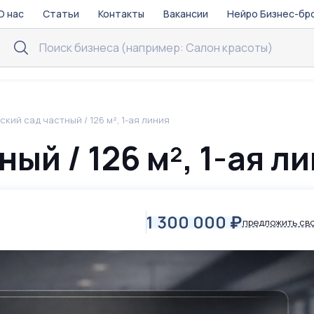
О нас
Статьи
Контакты
Вакансии
Нейро Бизнес-бр
ский сад частный / 126 м², 1-ая линия
ый / 126 м², 1-ая л
1 300 000
₽
предложить св