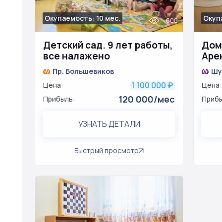
Окупаемость: 10 мес.
Окупа
608
Детский сад. 9 лет работы,
Дом
все налажено
Арен
раб
Пр. Большевиков
Шу
1 100 000
Цена:
₽
Цена:
120 000/мес
Прибыль:
Прибы
УЗНАТЬ ДЕТАЛИ
Быстрый просмотр