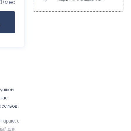
0/мес
а
лучшей
 нас
ассивов.
старше, с
ный для