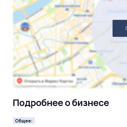
визажиста
стилиста
Какие услуги можно проводить в студии:
В студии можно проводить мастер классы, вместим
Почасовая аренда
Длительная аренда
Аренда всего зала
Проведение индивидуальных/Групповых обучений
Гарантируется полное сопровождение и консульта
цене.
<< ЗВОНИТЕ И УЗНАВАЙТЕ ПОДРОБНОСТИ! >>
Подробнее о бизнесе
Общее: