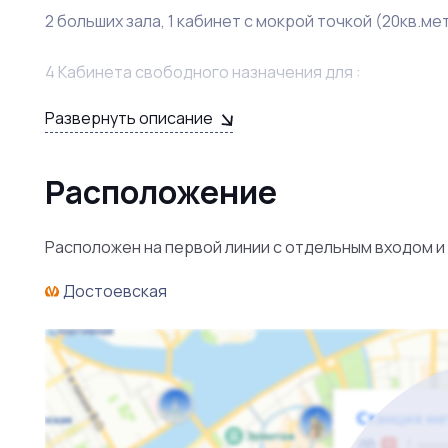
2 больших зала, 1 кабинет с мокрой точкой (20кв.ме
4 Кабинета свободного назначения для :
Развернуть описание
массажиста
косметолога
визажиста
Расположение
бровиста
мастера по наращиванию ресниц
Расположен на первой линии с отдельным входом и
мастера маникюра
тату мастера
Достоевская
стилиста
проведения мастер-классов
13 гримёрных рабочих мест для:
бровиста