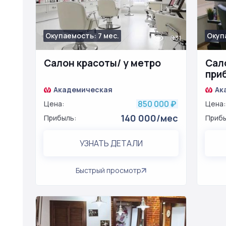
Окупаемость: 7 мес.
Окупа
831
Салон красоты/ у метро
Сал
при
соц
Академическая
Ак
850 000
Цена:
₽
Цена:
140 000/мес
Прибыль:
Прибы
УЗНАТЬ ДЕТАЛИ
Быстрый просмотр