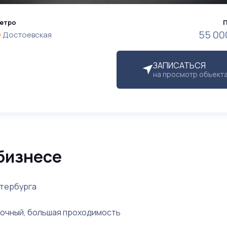
етро
55 00
Достоевская
ЗАПИСАТЬСЯ
на просмотр объект
бизнесе
етербурга
уточный, большая проходимость