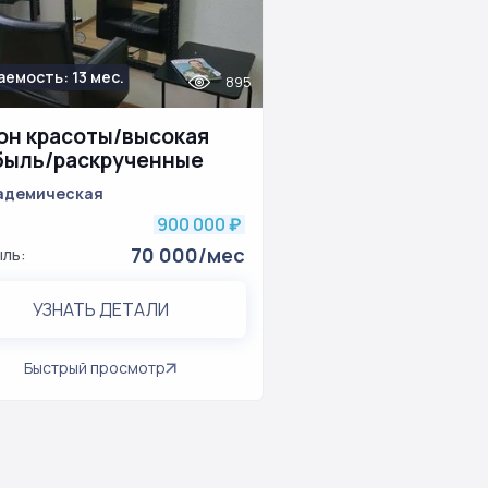
емость: 13 мес.
895
он красоты/высокая
быль/раскрученные
 сети
адемическая
900 000
₽
70 000/мес
ль:
УЗНАТЬ ДЕТАЛИ
Быстрый просмотр