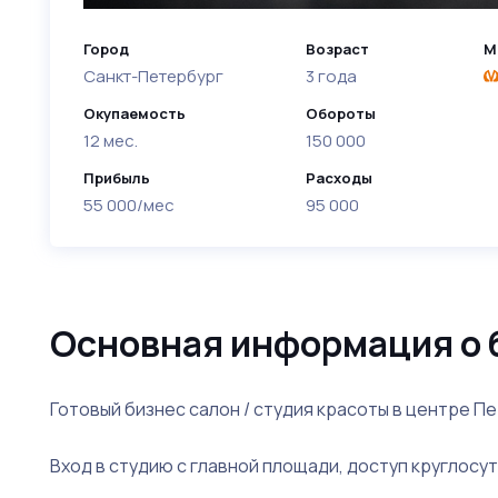
Город
Возраст
М
Санкт-Петербург
3 года
Окупаемость
Обороты
12 мес.
150 000
Прибыль
Расходы
55 000/мес
95 000
Основная информация о 
Готовый бизнес салон / студия красоты в центре П
Вход в студию с главной площади, доступ круглос