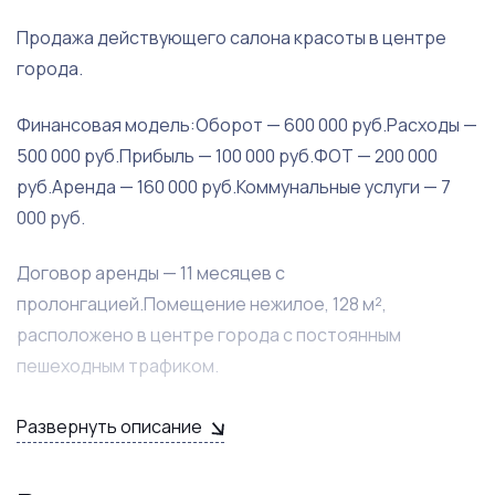
Продажа действующего салона красоты в центре
города.
Финансовая модель:Оборот — 600 000 руб.Расходы —
500 000 руб.Прибыль — 100 000 руб.ФОТ — 200 000
руб.Аренда — 160 000 руб.Коммунальные услуги — 7
000 руб.
Договор аренды — 11 месяцев с
пролонгацией.Помещение нежилое, 128 м²,
расположено в центре города с постоянным
пешеходным трафиком.
Подтверждение прибыли: электронная
Развернуть описание
отчетность.Причина продажи — переезд
собственника, не связанный с операционными