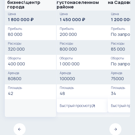
бизнес\центр
густонаселенном
на Садовой
города
районе
Цена
Цена
Цена
1 800 000
1 450 000
1 200 000
₽
₽
Прибыль
Прибыль
Прибыль
80 000
200 000
По запросу
Расходы
Расходы
Расходы
320 000
800 000
85 000
Обороты
Обороты
Обороты
400 000
1 000 000
По запросу
Аренда
Аренда
Аренда
80800
100000
75000
Площадь
Площадь
Площадь
42
48
34
Быстрый просмотр
Быстрый про