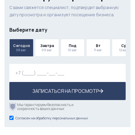
С вами свяжется специалист, подтвердит выбранную
дату просмотра и организует посещение бизнеса.
Выберите дату
Сегодня
Завтра
Пнд
Вт
Ср
08 авг.
09 авг.
10 авг.
11 авг.
12 авг.
ЗАПИСАТЬСЯ НА ПРОСМОТР
Мы гарантируем безопасность и
сохранность ваших данных
Согласен на обработку персональных данных