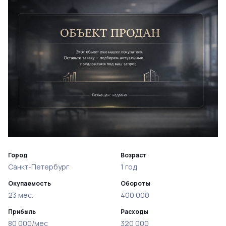
Город
Возраст
Санкт-Петербург
1 год
Окупаемость
Обороты
23 мес.
400 000
Прибыль
Расходы
80 000/мес
320 000