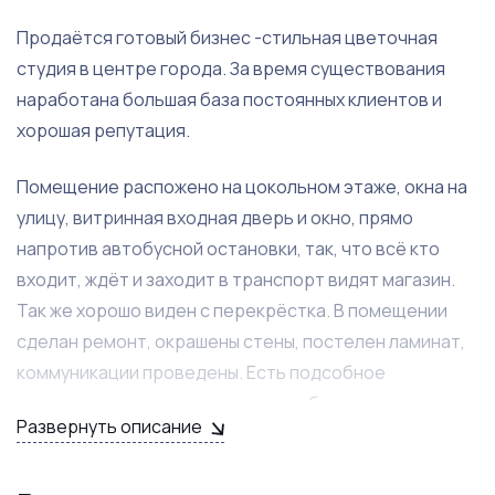
Продаётся готовый бизнес -стильная цветочная
студия в центре города. За время существования
наработана большая база постоянных клиентов и
хорошая репутация.
Помещение распожено на цокольном этаже, окна на
улицу, витринная входная дверь и окно, прямо
напротив автобусной остановки, так, что всё кто
входит, ждёт и заходит в транспорт видят магазин.
Так же хорошо виден с перекрёстка. В помещении
сделан ремонт, окрашены стены, постелен ламинат,
коммуникации проведены. Есть подсобное
помещение, очень эргономично оборудованное,
Развернуть описание
туалет. Холодильная камера на 1,2*4 метра и 2 в
высоту, которая еще находится на гарантии. В