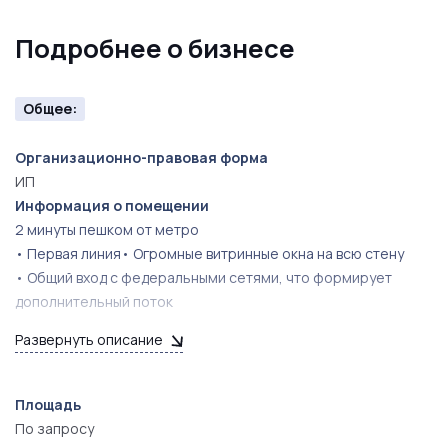
пользования зарегистрированным товарным знаком
Подробнее о бизнесе
(по договорённости)
Бизнес не требует дополнительных вложений —
Общее:
можно продолжать работу с первого дня.
Организационно-правовая форма
ИП
ДОПОЛНИТЕЛЬНО
Информация о помещении
Собственник — практик с 15-летним опытом
2 минуты пешком от метро
открытия цветочных студий. При необходимости
• Первая линия• Огромные витринные окна на всю стену
возможна консультационная поддержка на этапе
• Общий вход с федеральными сетями, что формирует
передачи.
дополнительный поток
• Возможность круглосуточной работы
Развернуть описание
Предложение подойдёт тем, кто ищет компактный,
управляемый и уже приносящий прибыль цветочный
бизнес в сильной локации.
Площадь
По запросу