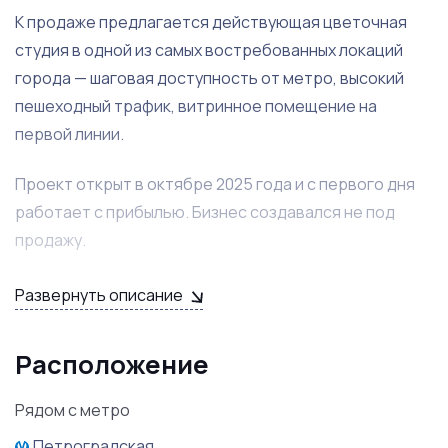
К продаже предлагается действующая цветочная
студия в одной из самых востребованных локаций
города — шаговая доступность от метро, высокий
пешеходный трафик, витринное помещение на
первой линии.
Проект открыт в октябре 2025 года и с первого дня
работает с прибылью. Бизнес создавался не под
продажу.
ФИНАНСЫ
Развернуть описание
Оборот (только пеший трафик, без онлайн-продаж):
Расположение
750 000 ₽ в месяц
Рядом с метро
Расходы:Аренда (включая коммунальные платежи) —
Петроградская
210 000 ₽