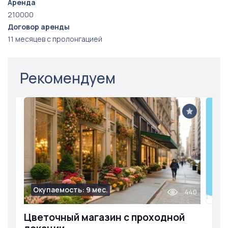
Для получения дополнительной информации и
Аренда
210000
организации просмотра — направьте сообщение.
Договор аренды
11 месяцев с пролонгацией
Рекомендуем
Окупаемость: 9 мес.
440
Цветочный магазин с проходной