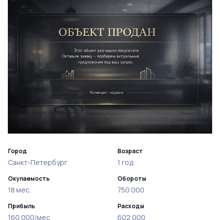
Город
Возраст
Санкт-Петербург
1 год
Окупаемость
Обороты
18 мес.
750 000
Прибыль
Расходы
160 000/мес
602 000