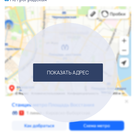
ФОТ (2 флориста) — 142 000 ₽
Закупка товара — 250 000 ₽
Чистая прибыль: 140 000–180 000 ₽ в месяц
Все показатели подтверждаются документально.
ПОКАЗАТЬ АДРЕС
ЧТО ВХОДИТ В СТОИМОСТЬ
• Полностью оборудованная студия• Товарный
остаток ориентировочно на 400 000 ₽• Холодильное
оборудование Belluna (на гарантии)Размер витрины
3300 × 2600, высота 2200Внешний блок согласован•
Лофт-полки (металл + дерево)• Рабочий стол с
керамической столешницей и встроенной
раковиной• Вывески• Возможность передачи права