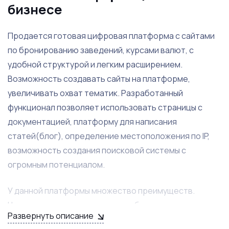
бизнесе
Продается готовая цифровая платформа с сайтами
по бронированию заведений, курсами валют, с
удобной структурой и легким расширением.
Возможность создавать сайты на платформе,
увеличивать охват тематик. Разработанный
функционал позволяет использовать страницы с
документацией, платформу для написания
статей(блог), определение местоположения по IP,
возможность создания поисковой системы с
огромным потенциалом.
У данной платформы множество преимуществ.
Например, высокая скорость работы и отсутствие
Развернуть описание
популярных уязвимостей. Чистый, лаконичный код, в