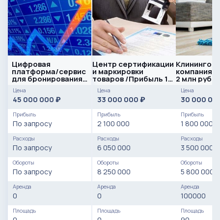
Цифровая
Центр сертификации
Клинингова
платформа/сервис
и маркировки
компания с
для бронирования/
товаров /Прибыль 12
2 млн рубл
перспективный
млн. в год
Цена
Цена
Цена
проект
45 000 000
33 000 000
30 000 00
₽
₽
Прибыль
Прибыль
Прибыль
По запросу
2 100 000
1 800 000
Расходы
Расходы
Расходы
По запросу
6 050 000
3 500 000
Обороты
Обороты
Обороты
По запросу
8 250 000
5 800 000
Аренда
Аренда
Аренда
0
0
100000
Площадь
Площадь
Площадь
0
0
90