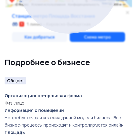
вложено много усилий и времени. Для раскрутки
требуется вложиться в рекламу и менеджера,
который будет продавать платные
услуги(владельцам заведений). В базе на данный
момент 65484 заведения по всей России. Продается
по причини нехватки финансирования для
продвижения проекта.
Подробнее о бизнесе
Общее:
Организационно-правовая форма
Физ. лицо
Информация о помещении
Не требуется для ведения данной модели бизнеса. Все
бизнес-процессы происходят и контролируются онлайн.
Площадь